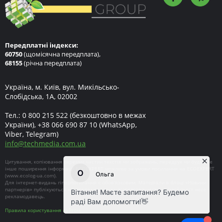
Передплатні індекси:
60750
(щомісячна передплата),
68155
(річна передплата)
Україна, м. Київ, вул. Микільсько-
Слобідська, 1А, 02002
Тел.:
0 800 215 522
(безкоштовно в межах
України),
+38 066 690 87 10
(WhatsApp,
Viber, Telegram)
info
@
techmedia.com.ua
Цитування, копіювання окремих частин текстів чи зображень, передрук чи будь-яке
інше поширення інформації ECOEXPERT можливе за умови посилання на ECOEXPERT
(
www.ecolog-ua.com
).
Для інтернет-видань гіперпосилання є обов'язковим. Матеріали в блоці «Новини
партнерів» публікуються на правах реклами, відповідальність за їхній зміст несе
рекламодавець.
Правила користування сайтом