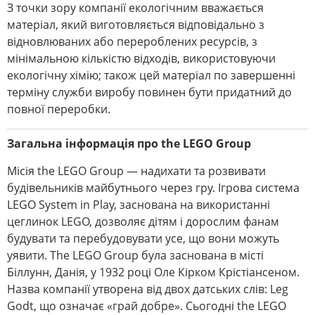
З точки зору компанії екологічним вважається
матеріал, який виготовляється відповідально з
відновлюваних або перероблених ресурсів, з
мінімальною кількістю відходів, використовуючи
екологічну хімію; також цей матеріал по завершенні
терміну служби виробу повинен бути придатний до
повної переробки.
Загальна інформація про the LEGO Group
Місія the LEGO Group — надихати та розвивати
будівельників майбутнього через гру. Ігрова система
LEGO System in Play, заснована на використанні
цеглинок LEGO, дозволяє дітям і дорослим фанам
будувати та перебудовувати усе, що вони можуть
уявити. The LEGO Group була заснована в місті
Біллунн, Данія, у 1932 році Оле Кірком Крістіансеном.
Назва компанії утворена від двох датських слів: Leg
Godt, що означає «грай добре». Сьогодні the LEGO