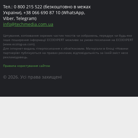
Тел.:
0 800 215 522
(безкоштовно в межах
України),
+38 066 690 87 10
(WhatsApp,
Viber, Telegram)
info
@
techmedia.com.ua
Цитування, копіювання окремих частин текстів чи зображень, передрук чи будь-яке
інше поширення інформації ECOEXPERT можливе за умови посилання на ECOEXPERT
(
www.ecolog-ua.com
).
Для інтернет-видань гіперпосилання є обов'язковим. Матеріали в блоці «Новини
партнерів» публікуються на правах реклами, відповідальність за їхній зміст несе
рекламодавець.
Правила користування сайтом
© 2026. Усі права захищені