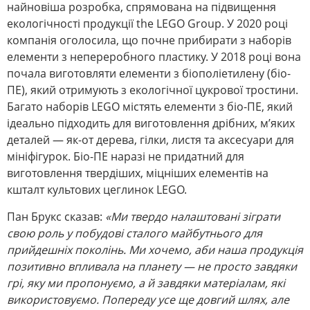
найновіша розробка, спрямована на підвищення
екологічності продукції the LEGO Group. У 2020 році
компанія оголосила, що почне прибирати з наборів
елементи з непереробного пластику. У 2018 році вона
почала виготовляти елементи з біополіетилену (біо-
ПЕ), який отримують з екологічної цукрової тростини.
Багато наборів LEGO містять елементи з біо-ПЕ, який
ідеально підходить для виготовлення дрібних, м’яких
деталей — як-от дерева, гілки, листя та аксесуари для
мініфігурок. Біо-ПЕ наразі не придатний для
виготовлення твердіших, міцніших елементів на
кшталт культових цеглинок LEGO.
Пан Брукс сказав:
«Ми твердо налаштовані зіграти
свою роль у побудові сталого майбутнього для
прийдешніх поколінь. Ми хочемо, аби наша продукція
позитивно впливала на планету — не просто завдяки
грі, яку ми пропонуємо, а й завдяки матеріалам, які
використовуємо. Попереду усе ще довгий шлях, але