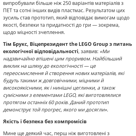
випробували більше ніж 250 варіантів матеріалів з
ПЕТ та сотні інших видів пластмас. Результатом цих
зусиль став прототип, який відповідає вимогам щодо
якості, безпеки та придатності до гри — зокрема,
щодо міцності зчеплення.
Тім Брукс, Віцепрезидент the LEGO Group з питань
екологічної відповідальності
, заявив:
«Ми
надзвичайно втішені цим проривом. Найбільший
виклик на шляху до екологічності — це
переосмислення й створення нових матеріалів, які
будуть такими ж довговічними, міцними й
високоякісними, як і нинішні цеглинки, а також
сумісними з елементами LEGO, які виготовлялися
протягом останніх 60 років. Даний прототип
демонструє той прогрес, якого ми досягли».
Якість і безпека без компромісів
Мине ще деякий час, перш ніж виготовлені з