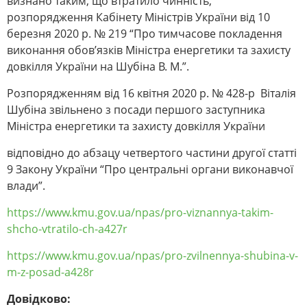
визнано таким, що втратило чинність,
розпорядження Кабінету Міністрів України від 10
березня 2020 р. № 219 “Про тимчасове покладення
виконання обов’язків Міністра енергетики та захисту
довкілля України на Шубіна В. М.”.
Розпорядженням від 16 квітня 2020 р. № 428-р Віталія
Шубіна звільнено з посади першого заступника
Міністра енергетики та захисту довкілля України
відповідно до абзацу четвертого частини другої статті
9 Закону України “Про центральні органи виконавчої
влади”.
https://www.kmu.gov.ua/npas/pro-viznannya-takim-
shcho-vtratilo-ch-a427r
https://www.kmu.gov.ua/npas/pro-zvilnennya-shubina-v-
m-z-posad-a428r
Довідково: