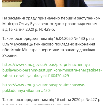
На засіданні Уряду призначено першим заступником
Міністра Ольгу Буславець згідно з розпорядженням
від 16 квітня 2020 р. № 429-р.
Також розпорядженням від 16.04.2020 № 430-р на
Ольгу Буславець тимчасово покладено виконання
обов’язків Міністра енергетики та захисту довкілля
України.
https://www.kmu.gov.ua/npas/pro-priznachennya-
buslavec-o-pershim-zastupnikom-ministra-energetiki-ta-
zahistu-dovkillya-ukrayini-i160420-429
https://www.kmu.gov.ua/npas/pro-timchasove-
pokladennya-vikonan-a430r
Також розпорядженням від 16 квітня 2020 р. № 427-р