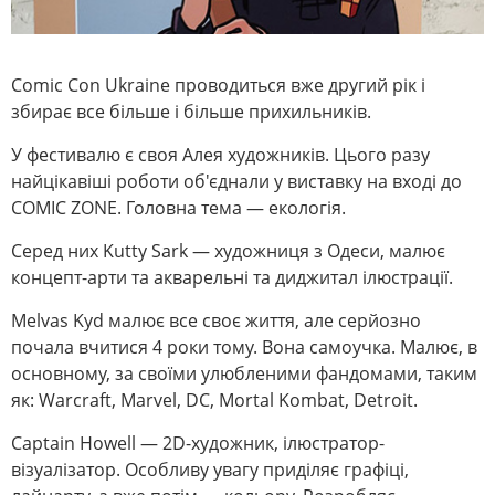
Comic Con Ukraine проводиться вже другий рік і
збирає все більше і більше прихильників.
У фестивалю є своя Алея художників. Цього разу
найцікавіші роботи об'єднали у виставку на вході до
COMIC ZONE. Головна тема — екологія.
Серед них Kutty Sark — художниця з Одеси, малює
концепт-арти та акварельні та диджитал ілюстрації.
Melvas Kyd малює все своє життя, але серйозно
почала вчитися 4 роки тому. Вона самоучка. Малює, в
основному, за своїми улюбленими фандомами, таким
як: Warcraft, Marvel, DC, Mortal Kombat, Detroit.
Captain Howell — 2D-художник, ілюстратор-
візуалізатор. Особливу увагу приділяє графіці,