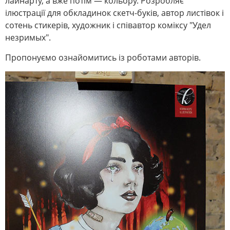
лайнарту, а вже потім — кольору. Розробляє
ілюстрації для обкладинок скетч-буків, автор листівок і
сотень стикерів, художник і співавтор коміксу "Удел
незримых".
Пропонуємо ознайомитись із роботами авторів.