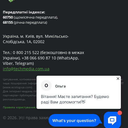
Передплатні індекси:
60750
(щомісячна передплата),
68155
(річна передплата)
Україна, м. Київ, вул. Микільсько-
Слобідська, 1А, 02002
Тел.:
0 800 215 522
(безкоштовно в межах
України),
+38 066 690 87 10
(WhatsApp,
Viber, Telegram)
info
@
techmedia.com.ua
Цитування, копіювання окремих частин текстів чи зображень, передрук чи будь-яке
інше поширення інформації ECOEXPERT можливе за умови посилання на ECOEXPERT
(
www.ecolog-ua.com
).
Для інтернет-видань гіперпосилання є обов'язковим. Матеріали в блоці «Новини
партнерів» публікуються на правах реклами, відповідальність за їхній зміст несе
рекламодавець.
Правила користування сайтом
© 2026. Усі права захищені