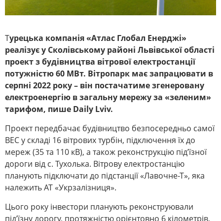
Т
урецька компанія «Атлас Глобал Енерджі»
реалізує у Сколівському районі Львівської області
проект з будівництва вітрової електростанції
потужністю 60 МВт. Вітропарк має запрацювати в
серпні 2022 року – він постачатиме згенеровану
електроенергію в загальну мережу за «зеленим»
тарифом, пише Daily Lviv.
Проект передбачає будівництво безпосередньо самої
ВЕС у складі 16 вітрових турбін, підключення їх до
мереж (35 та 110 кВ), а також реконструкцію під’їзної
дороги від с. Тухолька. Вітрову електростанцію
планують підключати до підстанції «Лавочне-Т», яка
належить АТ «Укрзалізниця».
Цього року інвестори планують реконструювали
під’їзну дорогу, протяжністю орієнтовно 6 кілометрів,