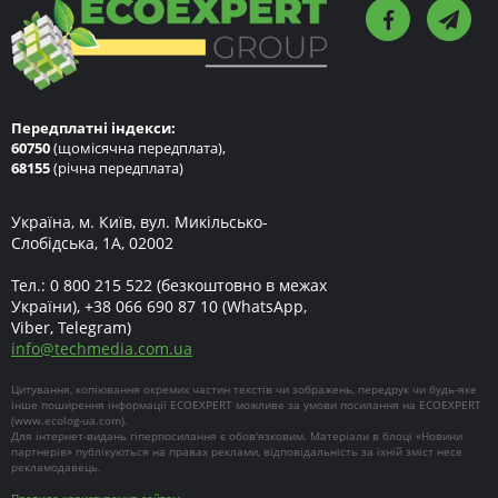
Передплатні індекси:
60750
(щомісячна передплата),
68155
(річна передплата)
Україна, м. Київ, вул. Микільсько-
Слобідська, 1А, 02002
Тел.:
0 800 215 522
(безкоштовно в межах
України),
+38 066 690 87 10
(WhatsApp,
Viber, Telegram)
info
@
techmedia.com.ua
Цитування, копіювання окремих частин текстів чи зображень, передрук чи будь-яке
інше поширення інформації ECOEXPERT можливе за умови посилання на ECOEXPERT
(
www.ecolog-ua.com
).
Для інтернет-видань гіперпосилання є обов'язковим. Матеріали в блоці «Новини
партнерів» публікуються на правах реклами, відповідальність за їхній зміст несе
рекламодавець.