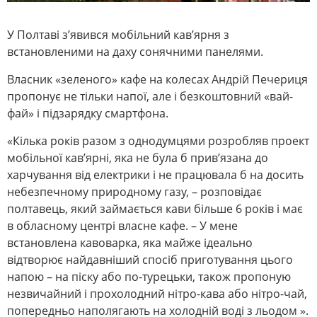
У Полтаві з’явився мобільний кав’ярня з
встановленими на даху сонячними панелями.
Власник «зеленого» кафе на колесах Андрій Печериця
пропонує не тільки напої, але і безкоштовний «вай-
фай» і підзарядку смартфона.
«Кілька років разом з однодумцями розробляв проект
мобільної кав’ярні, яка не була б прив’язана до
харчування від електрики і не працювала б на досить
небезпечному природному газу, – розповідає
полтавець, який займається кави більше 6 років і має
в обласному центрі власне кафе. – У мене
встановлена ​​кавоварка, яка майже ідеально
відтворює найдавніший спосіб приготування цього
напою – на піску або по-турецьки, також пропоную
незвичайний і прохолодний нітро-кава або нітро-чай,
попередньо наполягають на холодній воді з льодом ».