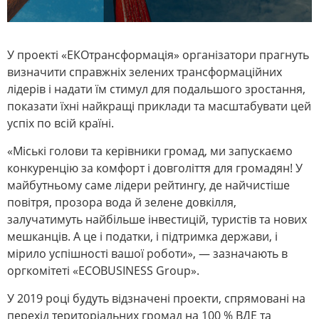
У проекті «ЕКОтрансформація» організатори прагнуть
визначити справжніх зелених трансформаційних
лідерів і надати їм стимул для подальшого зростання,
показати їхні найкращі приклади та масштабувати цей
успіх по всій країні.
«Міські голови та керівники громад, ми запускаємо
конкуренцію за комфорт і довголіття для громадян! У
майбутньому саме лідери рейтингу, де найчистіше
повітря, прозора вода й зелене довкілля,
залучатимуть найбільше інвестицій, туристів та нових
мешканців. А це і податки, і підтримка держави, і
мірило успішності вашої роботи», — зазначають в
оргкомітеті «ECOBUSINESS Group».
У 2019 році будуть відзначені проекти, спрямовані на
перехід територіальних громад на 100 % ВДЕ та