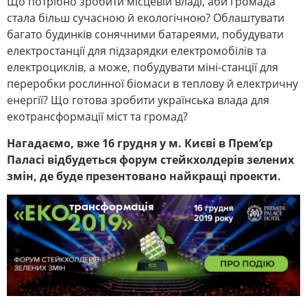
Що потрібно зробити місцевій владі, аби громада
стала більш сучасною й екологічною? Облаштувати
багато будинків сонячними батареями, побудувати
електростанції для підзарядки електромобілів та
електроциклів, а може, побудувати міні-станції для
переробки рослинної біомаси в теплову й електричну
енергії? Що готова зробити українська влада для
екотрансформації міст та громад?
Нагадаємо, вже 16 грудня у м. Києві в Прем’єр
Паласі відбудеться форум стейкхолдерів зелених
змін, де буде презентовано найкращі проекти.