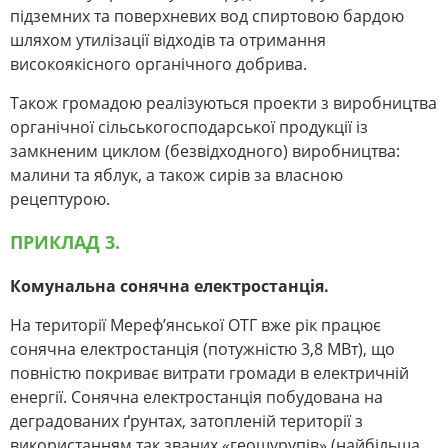
підземних та поверхневих вод спиртовою бардою
шляхом утилізації відходів та отримання
високоякісного органічного добрива.
Також громадою реалізуються проекти з виробництва
органічної сільськогосподарської продукції із
замкненим циклом (безвідходного) виробництва:
малини та яблук, а також сирів за власною
рецептурою.
ПРИКЛАД 3.
Комунальна сонячна електростанція.
На території Мереф’янської ОТГ вже рік працює
сонячна електростанція (потужністю 3,8 МВт), що
повністю покриває витрати громади в електричній
енергії. Сонячна електростанція побудована на
деградованих ґрунтах, затопленій території з
використанням так званих «геошурупів» (найбільша