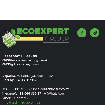
Передплатні індекси:
60750
(щомісячна передплата),
68155
(річна передплата)
Україна, м. Київ, вул. Микільсько-
Слобідська, 1А, 02002
Тел.:
0 800 215 522
(безкоштовно в межах
України),
+38 066 690 87 10
(WhatsApp,
Viber, Telegram)
info
@
techmedia.com.ua