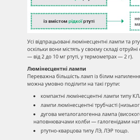
Усі відпрацьовані люмінесцентні лампи та рту
оскільки вони містять у своєму складі отруйні 
— від 2 до 10 мг ртуті, у термометрах — 2 г).
Люмінесцентні лампи
Переважна більшість ламп із білим напилення
можна умовно поділити на такі групи:
компактні люмінесцентні лампи типу КЛЛ 
лампи люмінесцентні трубчасті (низького 
дугова металогалогенна лампа (високог
наповнювачами колби — галогенідами натрію
ртутно-кварцова типу ЛЭ, ЛЭР тощо.