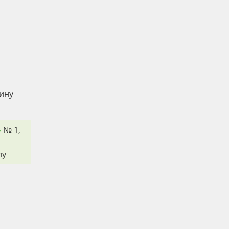
тину
»
№ 1,
лу