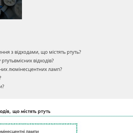
ння з відходами, що містять ртуть?
 ртутьвмісних відходів?
аних люмінесцентних ламп?
?
и?