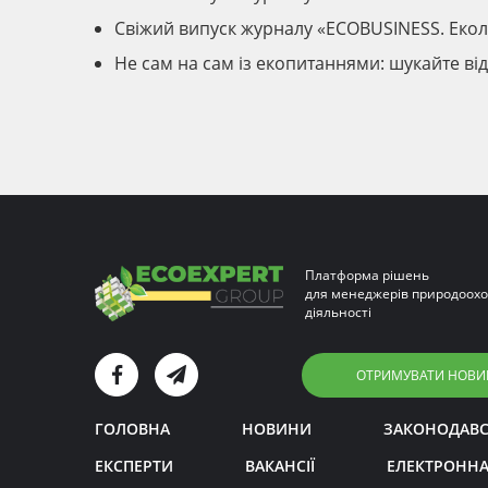
Свіжий випуск журналу «ECOBUSINESS. Екол
Не сам на сам із екопитаннями: шукайте ві
Платформа рішень
для менеджерів природоохо
діяльності
ОТРИМУВАТИ НОВИ
ГОЛОВНА
НОВИНИ
ЗАКОНОДАВ
ЕКСПЕРТИ
ВАКАНСІЇ
ЕЛЕКТРОННА