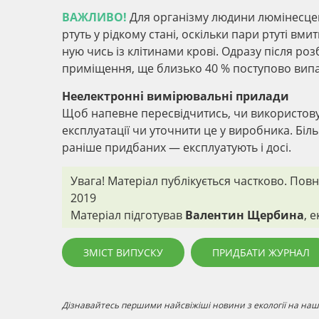
ВАЖЛИВО!
Для організму людини люмінесцен
ртуть у рідкому стані, оскільки пари ртуті вм
ную чись із клітинами крові. Одразу після розб
приміщення, ще близько 40 % поступово випар
Неелектронні вимірювальні прилади
Щоб напевне пересвідчитись, чи використовую
експлуатації чи уточнити це у виробника. Біл
раніше придбаних — експлуатують і досі.
Увага! Матеріал публікується частково. Повн
2019
Матеріал підготував
Валентин Щербина
, 
ЗМІСТ ВИПУСКУ
ПРИДБАТИ ЖУРНАЛ
Дізнавайтесь першими найсвіжіші новини з екології на наші