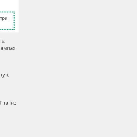
ів,
 лампах
уті,
та ін.;