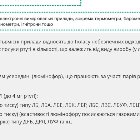
тьвмісні прилади відносять до I класу небезпечних відход
сполуки ртуті в кількості, що залежить від виду виробу (у
м усередині (люмінофор), що працюють за участі парів рт
(до 4 мг ртуті);
тиску) типу ЛБ, ЛБА, ЛБЕ, ЛБК, ЛБР, ЛБС, ЛВС, ЛБУФ, ЛБЦТ 
о тиску) (властивості люмінофору посилюються газовими
) типу ДРБ, ДРЛ, ЛУФ та ін.;