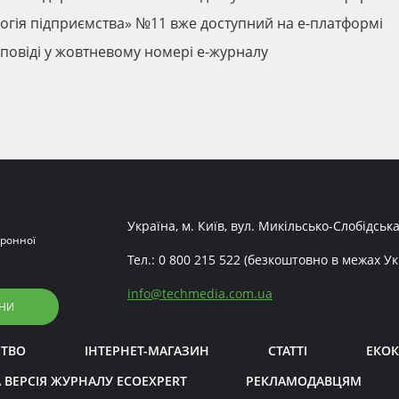
огія підприємства» №11 вже доступний на е-платформі
дповіді у жовтневому номері е-журналу
Україна, м. Київ, вул. Микільсько-Слобідська
ронної
Тел.:
0 800 215 522
(безкоштовно в межах Ук
info
@
techmedia.com.ua
НИ
СТВО
ІНТЕРНЕТ-МАГАЗИН
СТАТТІ
ЕКОК
 ВЕРСІЯ ЖУРНАЛУ ECOEXPERT
РЕКЛАМОДАВЦЯМ