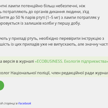
тні лампи потенційно більш небезпечні, ніж
ить потрапляють до органів дихання людини, з’єд
иття до 50 % парів ртуті (1–5 мг) з лампи потрапляє у
овується із залишків колби у першу добу.
ть у приладі ртуть, необхідно перевірити інструкцію з
ьшість із цих приладів уже не випускають, але значну час
а версія в журналі
«ECOBUSINESS. Екологія підприємства
еколог Національної поліції, член редакційної ради журна
й сторінці в
Facebook