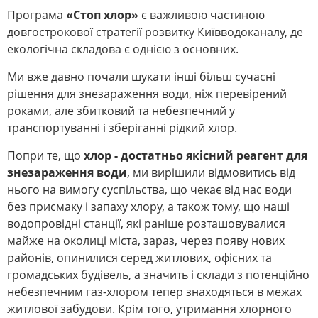
Програма
«Стоп хлор»
є важливою частиною
довгострокової стратегії розвитку Київводоканалу, де
екологічна складова є однією з основних.
Ми вже давно почали шукати інші більш сучасні
рішення для знезараження води, ніж перевірений
роками, але збитковий та небезпечний у
транспортуванні і зберіганні рідкий хлор.
Попри те, що
хлор - достатньо якісний реагент для
знезараження води
, ми вирішили відмовитись від
нього на вимогу суспільства, що чекає від нас води
без присмаку і запаху хлору, а також тому, що наші
водопровідні станції, які раніше розташовувалися
майже на околиці міста, зараз, через появу нових
районів, опинилися серед житлових, офісних та
громадських будівель, а значить і склади з потенційно
небезпечним газ-хлором тепер знаходяться в межах
житлової забудови. Крім того, утримання хлорного