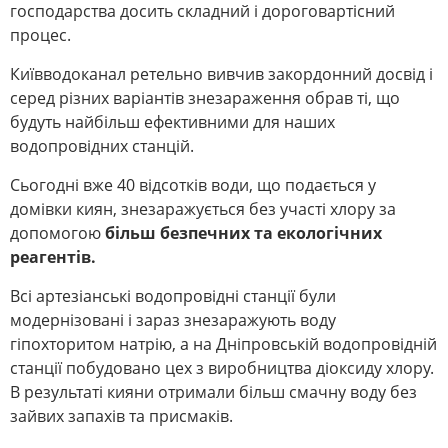
господарства досить складний і дороговартісний
процес.
Київводоканал ретельно вивчив закордонний досвід і
серед різних варіантів знезараження обрав ті, що
будуть найбільш ефективними для наших
водопровідних станцій.
Сьогодні вже 40 відсотків води, що подається у
домівки киян, знезаражується без участі хлору за
допомогою
більш безпечних та екологічних
реагентів.
Всі артезіанські водопровідні станції були
модернізовані і зараз знезаражують воду
гіпохторитом натрію, а на Дніпровській водопровідній
станції побудовано цех з виробництва діоксиду хлору.
В результаті кияни отримали більш смачну воду без
зайвих запахів та присмаків.