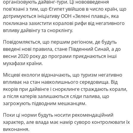
організовують дайвінг-тури. Ці нововведення
пов'язані з тим, що Єгипет увійшов в число країн, що
дотримуються ініціативу ООН «Зелені плавці», яка
покликана захистити коралові рифи від негативного
впливу дайвінгу та снорклінгу.
Повідомляється, що першим регіоном, де будуть
введені нові правила, стане Південний Синай, а до
весни 2020 року до програми приєднаються інші
мухафази країни.
Місцеві екологи відзначають, що туризм негативно
впливає на стан навколишнього середовища. Від
якорів при дайвінге і снорклинге страждають корали,
а після катерів залишаються сліди палива, що
загрожують підводним мешканцям.
Поки ці норми будуть носити рекомендаційний
характер, але влада має намір суворо контролювати їх
виконання.