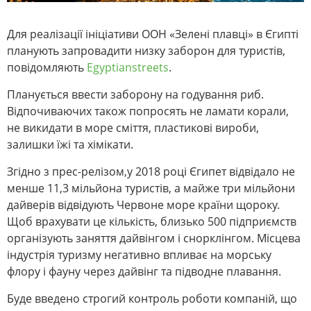
Для реалізації ініціативи ООН «Зелені плавці» в Єгипті
планують запровадити низку заборон для туристів,
повідомляють
Egyptianstreets
.
Планується ввести заборону на годування риб.
Відпочиваючих також попросять не ламати корали,
не викидати в море сміття, пластикові вироби,
залишки їжі та хімікати.
Згідно з прес-релізом,у 2018 році Єгипет відвідало не
менше 11,3 мільйона туристів, а майже три мільйони
дайверів відвідують Червоне море країни щороку.
Щоб врахувати це кількість, близько 500 підприємств
організують заняття дайвінгом і снорклінгом. Місцева
індустрія туризму негативно впливає на морську
флору і фауну через дайвінг та підводне плавання.
Буде введено строгий контроль роботи компаній, що