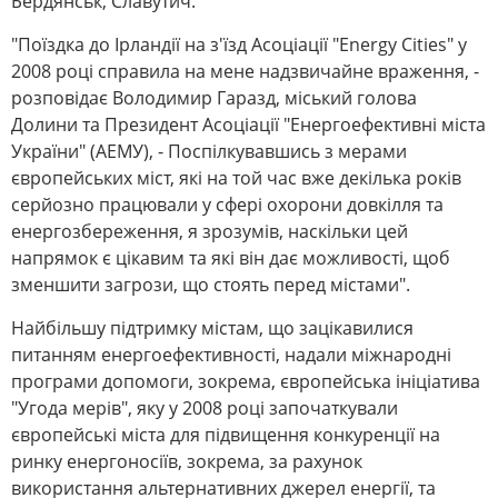
Бердянськ, Славутич.
"Поїздка до Ірландії на з'їзд Асоціації "Energy Cities" у
2008 році справила на мене надзвичайне враження, -
розповідає Володимир Гаразд, міський голова
Долини та Президент Асоціації "Енергоефективні міста
України" (АЕМУ), - Поспілкувавшись з мерами
європейських міст, які на той час вже декілька років
серйозно працювали у сфері охорони довкілля та
енергозбереження, я зрозумів, наскільки цей
напрямок є цікавим та які він дає можливості, щоб
зменшити загрози, що стоять перед містами".
Найбільшу підтримку містам, що зацікавилися
питанням енергоефективності, надали міжнародні
програми допомоги, зокрема, європейська ініціатива
"Угода мерів", яку у 2008 році започаткували
європейські міста для підвищення конкуренції на
ринку енергоносіїв, зокрема, за рахунок
використання альтернативних джерел енергії, та