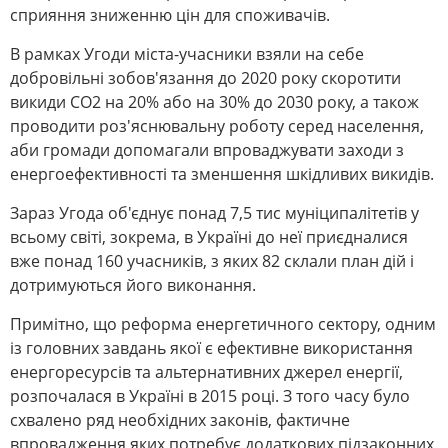
сприяння зниженню цін для споживачів.
В рамках Угоди міста-учасники взяли на себе
добровільні зобов'язання до 2020 року скоротити
викиди СО2 на 20% або на 30% до 2030 року, а також
проводити роз'яснювальну роботу серед населення,
аби громади допомагали впроваджувати заходи з
енергоефективності та зменшення шкідливих викидів.
Зараз Угода об'єднує понад 7,5 тис муніципалітетів у
всьому світі, зокрема, в Україні до неї приєдналися
вже понад 160 учасників, з яких 82 склали план дій і
дотримуються його виконання.
Примітно, що реформа енергетичного сектору, одним
із головних завдань якої є ефективне використання
енергоресурсів та альтернативних джерел енергії,
розпочалася в Україні в 2015 році. З того часу було
схвалено ряд необхідних законів, фактичне
впровадження яких потребує додаткових підзаконних