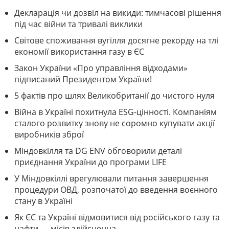
Декларація чи дозвіл на викиди: тимчасові рішення
під час війни та тривалі виклики
Світове споживання вугілля досягне рекорду на тлі
економії використання газу в ЄС
Закон України «Про управління відходами»
підписаний Президентом України!
5 фактів про шлях Великобританії до чистого нуля
Війна в Україні похитнула ESG-цінності. Компаніям
сталого розвитку знову не соромно купувати акції
виробників зброї
Міндовкілля та DG ENV обговорили деталі
приєднання України до програми LIFE
У Міндовкіллі врегулювали питання завершення
процедури ОВД, розпочатої до введення воєнного
стану в Україні
Як ЄС та Україні відмовитися від російського газу та
нафти — місія здійсненна