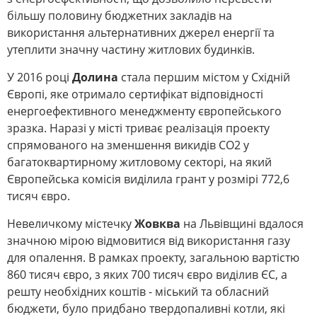
більшу половину бюджетних закладів на
використання альтернативних джерел енергії та
утеплити значну частину житлових будинків.
У 2016 році
Долина
стала першим містом у Східній
Європі, яке отримало сертифікат відповідності
енергоефективного менеджменту європейського
зразка. Наразі у місті триває реалізація проекту
спрямованого на зменшення викидів СО2 у
багатоквартирному житловому секторі, на який
Європейська комісія виділила грант у розмірі 772,6
тисяч євро.
Невеличкому містечку
Жовква
на Львівщині вдалося
значною мірою відмовитися від використання газу
для опалення. В рамках проекту, загальною вартістю
860 тисяч євро, з яких 700 тисяч євро виділив ЄС, а
решту необхідних коштів - міський та обласний
бюджети, було придбано твердопаливні котли, які