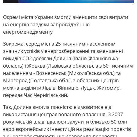
Окремі міста України змогли зменшити свої витрати
на енергію завдяки запровадженню
енергоменеджменту.
Зокрема, серед міст з 25 тисячним населенням
значних успіхів у енергозбереженні та зменшенні
викидів СО2 досягли Долина (Івано-Франківська
область) і Жовква (Львівська область), а з 50 тисячним
населенням - Вознесенськ (Миколаївська обл.) та
Миргород (Полтавська обл.), з обласних центрів
можна виділити Львів, Вінницю, Луцьк, Житомир,
передає Час Чернігівський.
Так, Долина змогла повністю відмовитися від
використання централізованого опалення. З 2007
року міській владі вдалося залучити близько 50 млн
євро європейських інвестицій на реалізацію проектів
з енергоефективності, що дозволило перевести