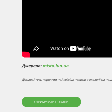
Джерело:
misto.lun.ua
Дізнавайтесь першими найсвіжіші новини з екології на наші
ОТРИМУВАТИ НОВИНИ