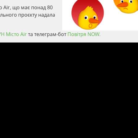
 Air, що має понад 80
іального проєкту надала
Н Місто Air
та телеграм-бот
Повітря NOW.