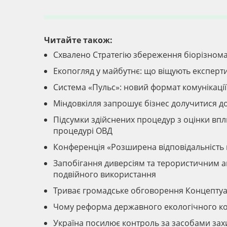
Читайте також:
Схвалено Стратегію збереження біорізномані
Екопогляд у майбутнє: що віщують експерт
Система «Пульс»: новий формат комунікації
Міндовкілля запрошує бізнес долучитися до
Підсумки здійснених процедур з оцінки вп
процедурі ОВД
Конференція «Розширена відповідальність 
Запобігання диверсіям та терористичним ак
подвійного використання
Триває громадське обговорення Концептуал
Чому реформа державного екологічного кон
Україна посилює контроль за засобами захи