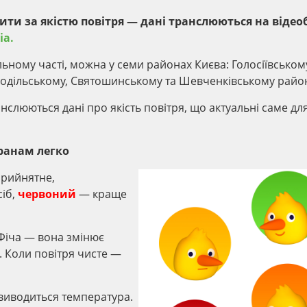
ти за якістю повітря — дані транслюються на відео
ia.
ьному часті, можна у семи районах Києва: Голосіївськом
одільському, Святошинському та Шевченківському райо
анслюються дані про якість повітря, що актуальні саме для
кранам легко
рийнятне,
сіб,
червоний
— краще
 Фіча — вона змінює
я. Коли повітря чисте —
 виводиться температура.