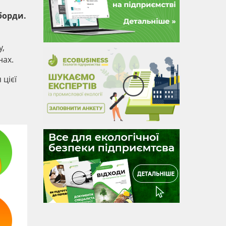
борди.
у,
нах.
 цієї