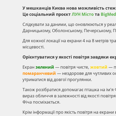
У мешканців Києва нова можливість стежи
Це соціальний проєкт
ЛУН Місто
та
BigMed
Слідкувати за даними, що оновлюються у реал
Дарницькому, Оболонському, Печерському, П
Для кожної локації на екрани 4 на 8 метрів тр
місцевості.
Орієнтуватися у якості повітря завдяки е
Екран
зелений
— повітря чисте,
жовтий
— п
помаранчевий
— нездорове для чутливих о
утриматися від довгої прогулянки.
Також розібратися допомагає пташка на ім'я
вираз обличчя в залежності від якості повітр
Фіча посміхається.
Крім інформації про якість повітря на екрани