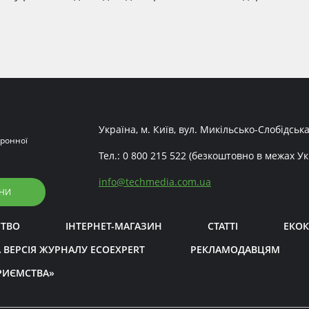
Україна, м. Київ, вул. Микільсько-Слобідська
ронної
Тел.:
0 800 215 522
(безкоштовно в межах Ук
info
@
techmedia.com.ua
НИ
СТВО
ІНТЕРНЕТ-МАГАЗИН
СТАТТІ
ЕКОК
 ВЕРСІЯ ЖУРНАЛУ ECOEXPERT
РЕКЛАМОДАВЦЯМ
РИЄМСТВА»