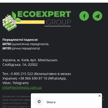
Передплатні індекси:
60750
(щомісячна передплата),
68155
(річна передплата)
Україна, м. Київ, вул. Микільсько-
Слобідська, 1А, 02002
Тел.:
0 800 215 522
(безкоштовно в межах
України),
+38 066 690 87 10
(WhatsApp,
Viber, Telegram)
info
@
techmedia.com.ua
Цитування, копіювання окремих частин текстів чи зображень, передрук чи будь-яке
інше поширення інформації ECOEXPERT можливе за умови посилання на ECOEXPERT
(
www.ecolog-ua.com
).
Для інтернет-видань гіперпосилання є обов'язковим. Матеріали в блоці «Новини