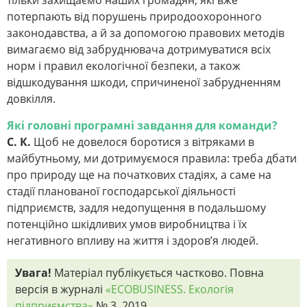
тільки захищаємо наших громадян, які вже
потерпають від порушень природоохоронного
законодавства, а й за допомогою правових методів
вимагаємо від забруднювача дотримуватися всіх
норм і правил екологічної безпеки, а також
відшкодування шкоди, спричиненої забрудненням
довкілля.
Які головні програмні завдання для команди?
С. К.
Щоб не довелося боротися з вітряками в
майбутньому, ми дотримуємося правила: треба дбати
про природу ще на початкових стадіях, а саме на
стадії планованої господарської діяльності
підприємств, задля недопущення в подальшому
потенційно шкідливих умов виробництва і їх
негативного впливу на життя і здоров’я людей.
Увага!
Матеріал публікується частково. Повна
версія в журналі
«ECOBUSINESS. Екологія
підприємства»
№ 3, 2019