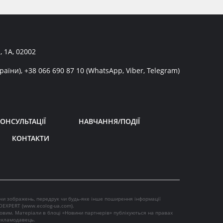
, 1А, 02002
раїни),
+38 066 690 87 10
(WhatsApp, Viber, Telegram)
ОНСУЛЬТАЦІЇ
НАВЧАННЯ/ПОДІЇ
КОНТАКТИ
 чи зображень, передрук чи будь-яке інше поширення інформації
OEXPERT (
www.ecolog-ua.com
).
ковим. Матеріали в блоці «Новини партнерів» публікуються на правах
рекламодавець.