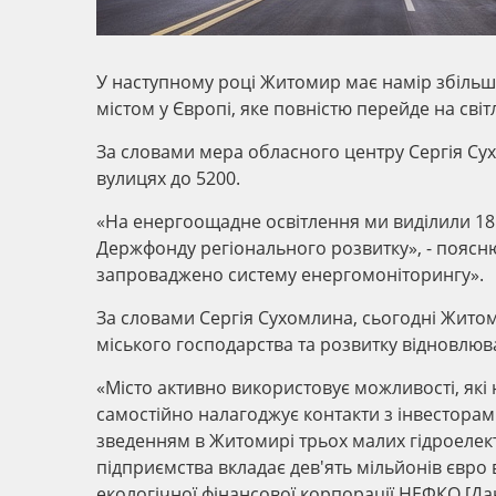
У наступному році Житомир має намір збільшит
містом у Європі, яке повністю перейде на сві
За словами мера обласного центру Сергія Сух
вулицях до 5200.
«На енергоощадне освітлення ми виділили 18
Держфонду регіонального розвитку», - поясню
запроваджено систему енергомоніторингу».
За словами Сергія Сухомлина, сьогодні Житом
міського господарства та розвитку відновлюв
«Місто активно використовує можливості, як
самостійно налагоджує контакти з інвесторами
зведенням в Житомирі трьох малих гідроелек
підприємства вкладає дев'ять мільйонів євро 
екологічної фінансової корпорації НЕФКО [Дані