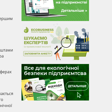
 першим
коштами
ра
сферах
мається
го
нічної