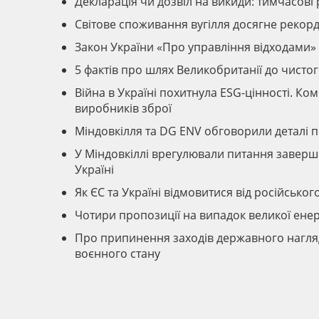
Декларація чи дозвіл на викиди: тимчасові 
Світове споживання вугілля досягне рекорду
Закон України «Про управління відходами»
5 фактів про шлях Великобританії до чистог
Війна в Україні похитнула ESG-цінності. Ко
виробників зброї
Міндовкілля та DG ENV обговорили деталі 
У Міндовкіллі врегулювали питання заверш
Україні
Як ЄС та Україні відмовитися від російськог
Чотири пропозиції на випадок великої ене
Про припинення заходів державного нагляд
воєнного стану