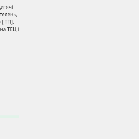
дитячі
телень,
[ІТП].
на ТЕЦ і