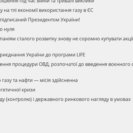
рішення під час війни та тривалі виклики
 на тлі економії використання газу в ЄС
 підписаний Президентом України!
о нуля
мпаніям сталого розвитку знову не соромно купувати акці
приєднання України до програми LIFE
ення процедури ОВД, розпочатої до введення воєнного с
о газу та нафти — місія здійсненна
ргетичної кризи
у (контролю) і державного ринкового нагляду в умовах