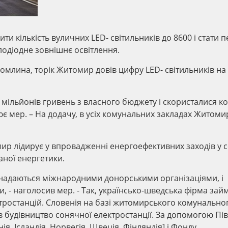
и кількість вуличних LED- світильників до 8600 і стати
тлодіодне зовнішнє освітлення.
омлина, торік Житомир довів цифру LED- світильників на
 мільйонів гривень з власного бюджету і скористалися 
є мер. – На додачу, в усіх комунальних закладах Житоми
ир лідирує у впровадженні енергоефективних заходів у 
аної енергетики.
і надаються міжнародними донорськими організаціями, і
, - наголосив мер. - Так, українсько-шведська фірма зай
тростанцій. Словенія на базі житомирського комунально
в будівництво сонячної електростанції. За допомогою Пів
я, Ісландія, Норвегія, Швеція, Фінляндія] і Фонду