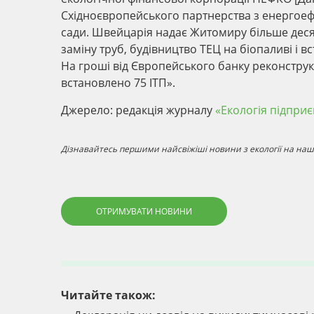
Східноєвропейського партнерства з енергоефек
сади. Швейцарія надає Житомиру більше деся
заміну труб, будівництво ТЕЦ на біопаливі і в
На гроші від Європейського банку реконструкц
встановлено 75 ІТП».
Джерело: редакцiя журналу
«Екологія підпри
Дізнавайтесь першими найсвіжіші новини з екології на наші
ОТРИМУВАТИ НОВИНИ
Читайте також: