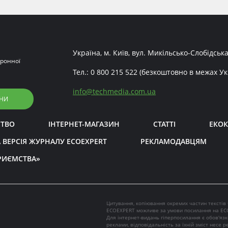
Україна, м. Київ, вул. Микільсько-Слобідська
ронної
Тел.:
0 800 215 522
(безкоштовно в межах Ук
info
@
techmedia.com.ua
НИ
СТВО
ІНТЕРНЕТ-МАГАЗИН
СТАТТІ
ЕКОК
 ВЕРСІЯ ЖУРНАЛУ ECOEXPERT
РЕКЛАМОДАВЦЯМ
РИЄМСТВА»
Цитування, копіювання окремих частин текстів
ECOEXPERT можливе за умови посилання на EC
Для інтернет-видань гіперпосилання є обов'яз
реклами, відповідальність за їхній зміст несе 