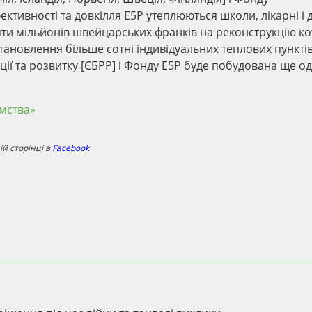
тивності та довкілля Е5Р утеплюються школи, лікарні і 
ти мільйонів швейцарських франків на реконструкцію ко
становлення більше сотні індивідуальних теплових пунктів 
ії та розвитку [ЄБРР] і Фонду Е5Р буде побудована ще од
ємства»
й сторінці в
Facebook