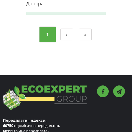
Дністра
1
›
»
Передплатні індекси:
60750
(щомісячна передплата),
68155
(річна передплата)