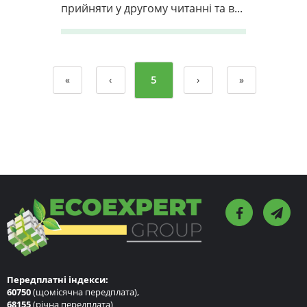
прийняти у другому читанні та в...
«
‹
5
›
»
Передплатні індекси:
60750
(щомісячна передплата),
68155
(річна передплата)