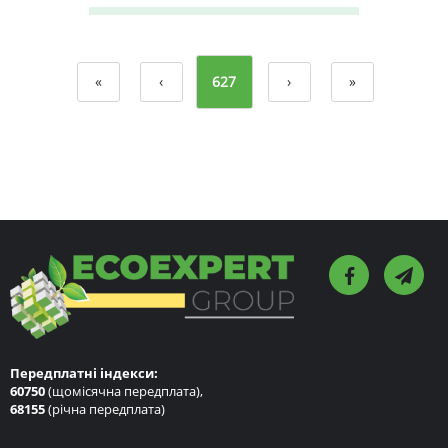
«
‹
627
›
»
Передплатні індекси:
60750
(щомісячна передплата),
68155
(річна передплата)