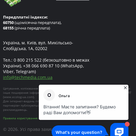
Передплатні індекси:
60750
(щомісячна передплата),
68155
(річна передплата)
Україна, м. Київ, вул. Микільсько-
Слобідська, 1А, 02002
Тел.:
0 800 215 522
(безкоштовно в межах
України),
+38 066 690 87 10
(WhatsApp,
Viber, Telegram)
info
@
techmedia.com.ua
Цитування, копіювання окремих частин текстів чи зображень, передрук чи будь-яке
інше поширення інформації ECOEXPERT можливе за умови посилання на ECOEXPERT
(
www.ecolog-ua.com
).
Для інтернет-видань гіперпосилання є обов'язковим. Матеріали в блоці «Новини
партнерів» публікуються на правах реклами, відповідальність за їхній зміст несе
рекламодавець.
Правила користування сайтом
© 2026. Усі права захищені