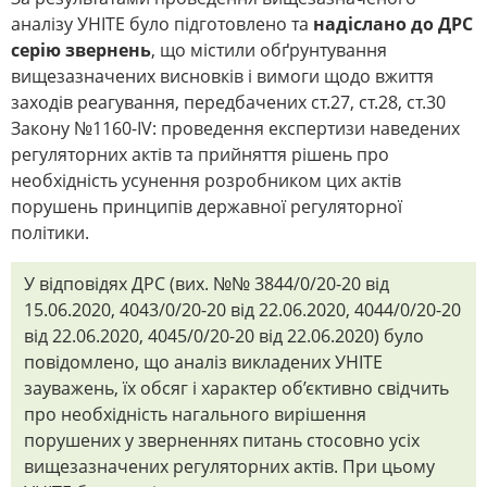
аналізу УНІТЕ було підготовлено та
надіслано до ДРС
серію звернень
, що містили обґрунтування
вищезазначених висновків і вимоги щодо вжиття
заходів реагування, передбачених ст.27, ст.28, ст.30
Закону №1160-IV: проведення експертизи наведених
регуляторних актів та прийняття рішень про
необхідність усунення розробником цих актів
порушень принципів державної регуляторної
політики.
У відповідях ДРС (вих. №№ 3844/0/20-20 від
15.06.2020, 4043/0/20-20 від 22.06.2020, 4044/0/20-20
від 22.06.2020, 4045/0/20-20 від 22.06.2020) було
повідомлено, що аналіз викладених УНІТЕ
зауважень, їх обсяг і характер об’єктивно свідчить
про необхідність нагального вирішення
порушених у зверненнях питань стосовно усіх
вищезазначених регуляторних актів. При цьому