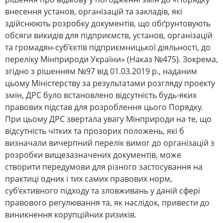
внесення установ, організацій та закладів, які
здійснюють розробку документів, що обґрунтовують
обсяги викидів для підприємств, установ, організацій
та громадян-суб’єктів підприємницької діяльності, до
переліку Мінприроди України» (Наказ №475). Зокрема,
згідно з рішенням №97 від 01.03.2019 р., наданим
цьому Міністерству за результатами розгляду проекту
змін, ДРС було встановлено відсутність будь-яких
правових підстав для розроблення цього Порядку.
При цьому ДРС звертала увагу Мінприроди на те, що
відсутність чітких та прозорих положень, які б
визначали вичерпний перелік вимог до організацій з
розробки вищезазначених документів, може
створити передумови для різного застосування на
практиці одних і тих самих правових норм,
суб’єктивного підходу та зловживань у даній сфері
правового регулювання та, як наслідок, привести до
виникнення корупційних ризиків.