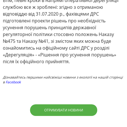
Втім, певні кроки в напрямі оперативної дерегуляції
службою все ж зроблені: згідно з отриманою
відповіддю від 31.07.2020 р., фахівцями ДРС
підготовлені проекти рішень про необхідність
усунення порушень принципів державної
регуляторної політики стосовно положень Наказу
№475 та Наказу №41, зі змістом яких можна буде
ознайомитись на офіційному сайті ДРС у розділі
«Дерегуляція» - «Рішення про усунення порушень»
після їх офіційного прийняття.
Дізнавайтесь першими найсвіжіші новини з екології на нашій сторінці
в
Facebook
ОТРИМУВАТИ НОВИНИ