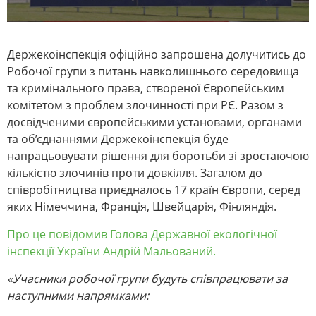
Держекоінспекція офіційно запрошена долучитись до
Робочої групи з питань навколишнього середовища
та кримінального права, створеної Європейським
комітетом з проблем злочинності при РЄ. Разом з
досвідченими європейськими установами, органами
та об’єднаннями Держекоінспекція буде
напрацьовувати рішення для боротьби зі зростаючою
кількістю злочинів проти довкілля. Загалом до
співробітництва приєдналось 17 країн Європи, серед
яких Німеччина, Франція, Швейцарія, Фінляндія.
Про це повідомив Голова Державної екологічної
інспекції України Андрій Мальований.
«Учасники робочої групи будуть співпрацювати за
наступними напрямками: