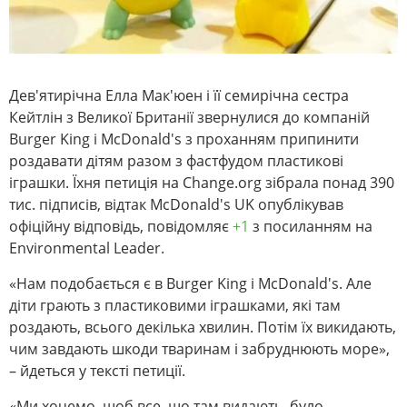
Дев'ятирічна Елла Мак'юен і її семирічна сестра
Кейтлін з Великої Британії звернулися до компаній
Burger King і McDonald's з проханням припинити
роздавати дітям разом з фастфудом пластикові
іграшки. Їхня петиція на Change.org зібрала понад 390
тис. підписів, відтак McDonald's UK опублікував
офіційну відповідь, повідомляє
+1
з посиланням на
Environmental Leader.
«Нам подобається є в Burger King і McDonald's. Але
діти грають з пластиковими іграшками, які там
роздають, всього декілька хвилин. Потім їх викидають,
чим завдають шкоди тваринам і забруднюють море»,
– йдеться у тексті петиції.
«Ми хочемо, щоб все, що там видають, було