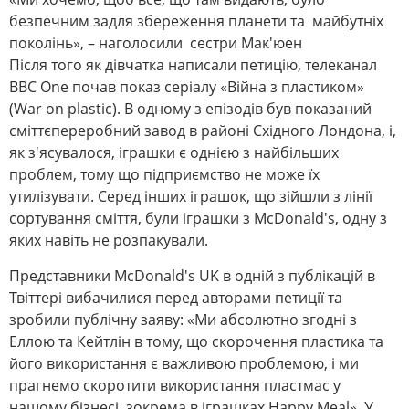
безпечним задля збереження планети та майбутніх
поколінь», – наголосили сестри Мак'юен
Після того як дівчатка написали петицію, телеканал
BBC One почав показ серіалу «Війна з пластиком»
(War on plastic). В одному з епізодів був показаний
сміттєпереробний завод в районі Східного Лондона, і,
як з'ясувалося, іграшки є однією з найбільших
проблем, тому що підприємство не може їх
утилізувати. Серед інших іграшок, що зійшли з лінії
сортування сміття, були іграшки з McDonald's, одну з
яких навіть не розпакували.
Представники McDonald's UK в одній з публікацій в
Твіттері вибачилися перед авторами петиції та
зробили публічну заяву: «Ми абсолютно згодні з
Еллою та Кейтлін в тому, що скорочення пластика та
його використання є важливою проблемою, і ми
прагнемо скоротити використання пластмас у
нашому бізнесі, зокрема в іграшках Happy Meal». У