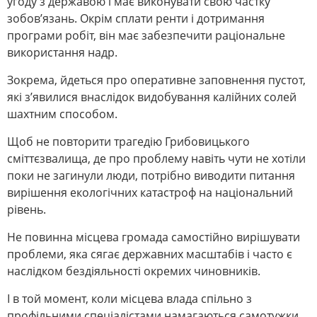
угоду з державою і має виконувати свою частку
зобов’язань. Окрім сплати ренти і дотримання
програми робіт, він має забезпечити раціональне
використання надр.
Зокрема, йдеться про оперативне заповнення пустот,
які з’явилися внаслідок видобування калійних солей
шахтним способом.
Щоб не повторити трагедію Грибовицького
сміттєзвалища, де про проблему навіть чути не хотіли
поки не загинули люди, потрібно виводити питання
вирішення екологічних катастроф на національний
рівень.
Не повинна місцева громада самостійно вирішувати
проблеми, яка сягає державних масштабів і часто є
наслідком бездіяльності окремих чиновників.
І в той момент, коли місцева влада спільно з
профільними спеціалістами намагаються самотужки