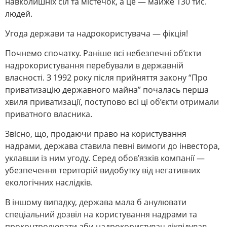
навколишніх сіл та містечок, а це — майже 130 тис.
людей.
Угода держави та надрокористувача — фікція!
Почнемо спочатку. Раніше всі небезпечні об’єкти
надрокористування перебували в державній
власності. З 1992 року після прийняття закону “Про
приватизацію державного майна” почалась перша
хвиля приватизації, поступово всі ці об’єкти отримали
приватного власника.
Звісно, що, продаючи право на користування
надрами, держава ставила певні вимоги до інвестора,
уклавши із ним угоду. Серед обов’язків компанії —
убезпечення територій видобутку від негативних
екологічних наслідків.
В іншому випадку, держава мала б анулювати
спеціальний дозвіл на користування надрами та
проконтролювати аби надрокористувач ліквідував