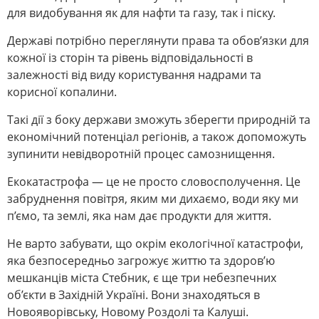
для видобування як для нафти та газу, так і піску.
Державі потрібно переглянути права та обов’язки для
кожної із сторін та рівень відповідальності в
залежності від виду користування надрами та
корисної копалини.
Такі дії з боку держави зможуть зберегти природній та
економічний потенціал регіонів, а також допоможуть
зупинити невідворотній процес самознищення.
Екокатастрофа — це не просто словосполучення. Це
забруднення повітря, яким ми дихаємо, води яку ми
п’ємо, та землі, яка нам дає продукти для життя.
Не варто забувати, що окрім екологічної катастрофи,
яка безпосередньо загрожує життю та здоров’ю
мешканців міста Стебник, є ще три небезпечних
об’єкти в Західній Україні. Вони знаходяться в
Новояворівську, Новому Роздолі та Калуші.