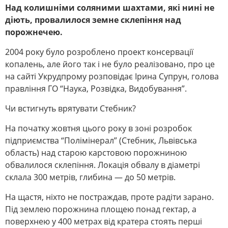
Над колишніми соляними шахтами, які нині не
діють, провалилося земне склепіння над
порожнечею.
2004 року було розроблено проект консервації
копалень, але його так і не було реалізовано, про це
на сайті Укрудпрому розповідає Ірина Супрун, голова
правління ГО “Наука, Розвідка, Видобування”.
Чи встигнуть врятувати Стебник?
На початку жовтня цього року в зоні розробок
підприємства “Полімінерал” (Стебник, Львівська
область) над старою карстовою порожниною
обвалилося склепіння. Локація обвалу в діаметрі
склала 300 метрів, глибина — до 50 метрів.
На щастя, ніхто не постраждав, проте радіти зарано.
Під землею порожнина площею понад гектар, а
поверхнею у 400 метрах від кратера стоять перші