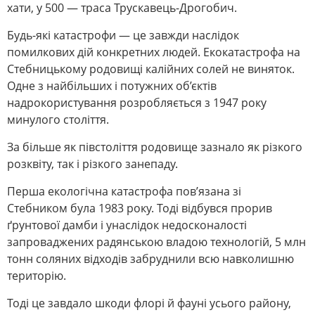
хати, у 500 — траса Трускавець-Дрогобич.
Будь-які катастрофи — це завжди наслідок
помилкових дій конкретних людей. Екокатастрофа на
Стебницькому родовищі калійних солей не виняток.
Одне з найбільших і потужних об’єктів
надрокористування розробляється з 1947 року
минулого століття.
За більше як півстоліття родовище зазнало як різкого
розквіту, так і різкого занепаду.
Перша екологічна катастрофа пов’язана зі
Стебником була 1983 року. Тоді відбувся прорив
ґрунтової дамби і унаслідок недосконалості
запроваджених радянською владою технологій, 5 млн
тонн соляних відходів забруднили всю навколишню
територію.
Тоді це завдало шкоди флорі й фауні усього району,