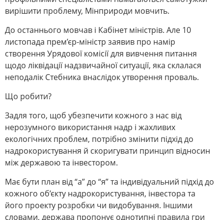
вирішити проблему, Мінприроди мовчить.
До останнього мовчав і Кабінет міністрів. Але 10
листопада прем’єр-міністр заявив про намір
створення Урядової комісії для вивчення питання
щодо ліквідації надзвичайної ситуації, яка склалася
неподалік Стебника внаслідок утворення проваль.
Що робити?
Задля того, щоб убезпечити кожного з нас від
нерозумного використання надр і жахливих
екологічних проблем, потрібно змінити підхід до
надрокористування й скоригувати принцип відносин
між державою та інвестором.
Має бути план від “а” до “я” та індивідуальний підхід до
кожного об’єкту надрокористування, інвестора та
його проекту розробки чи видобування. Іншими
словами, держава пропонує однотипні правила гри