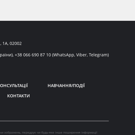
, 1А, 02002
раїни),
+38 066 690 87 10
(WhatsApp, Viber, Telegram)
ОНСУЛЬТАЦІЇ
НАВЧАННЯ/ПОДІЇ
КОНТАКТИ
 чи зображень, передрук чи будь-яке інше поширення інформації