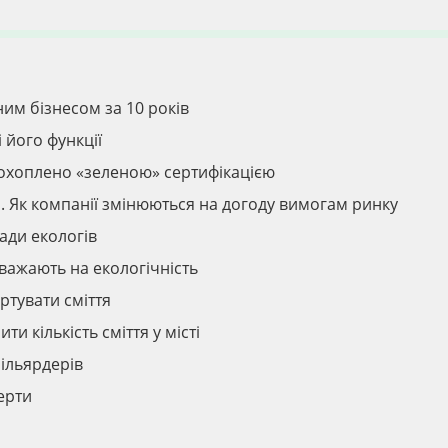
ним бізнесом за 10 років
і його функції
ті охоплено «зеленою» сертифікацією
і. Як компанії змінюються на догоду вимогам ринку
ради екологів
зважають на екологічність
тувати сміття
и кількість сміття у місті
ільярдерів
перти