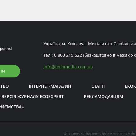
Україна, м. Київ, вул. Микільсько-Слобідська
ронної
Тел.:
0 800 215 522
(безкоштовно в межах Ук
info
@
techmedia.com.ua
НИ
СТВО
ІНТЕРНЕТ-МАГАЗИН
СТАТТІ
ЕКОК
 ВЕРСІЯ ЖУРНАЛУ ECOEXPERT
РЕКЛАМОДАВЦЯМ
РИЄМСТВА»
Цитування, копіювання окремих частин текстів