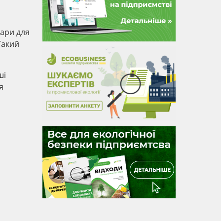
уари для
Такий
ші
я