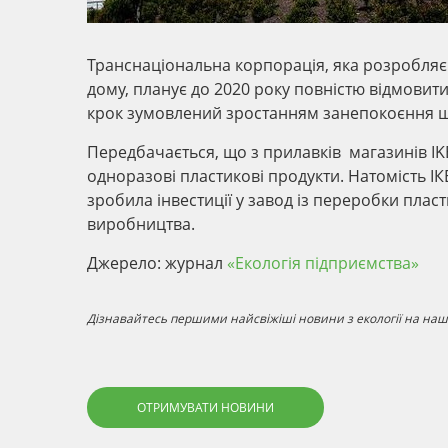
Транснаціональна корпорація, яка розробляє т
дому, планує до 2020 року повністю відмовит
крок зумовлений зростанням занепокоєння щ
Передбачається, що з прилавків магазинів IKE
одноразові пластикові продукти. Натомість І
зробила інвестиції у завод із переробки плас
виробництва.
Джерело: журнал
«Екологія підприємства»
Дізнавайтесь першими найсвіжіші новини з екології на наші
ОТРИМУВАТИ НОВИНИ