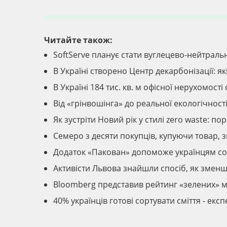
Читайте також:
SoftServe планує стати вуглецево-нейтраль
В Україні створено Центр декарбонізації: як
В Україні 184 тис. кв. м офісної нерухомос
Від «грінвошінга» до реальної екологічност
Як зустріти Новий рік у стилі zero waste: по
Семеро з десяти покупців, купуючи товар, 
Додаток «Пакован» допоможе українцям сор
Активісти Львова знайшли спосіб, як зменшит
Bloomberg представив рейтинг «зелених» м
40% українців готові сортувати сміття - екс