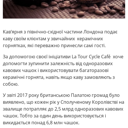
Кав’ярня з північно-східної частини Лондона подає
каву своїм клієнтам у звичайних керамічних
горнятках, які переважно принесли самі гості.
За допомогою своєї ініціативи La Tour Cycle Café хоче
допомогти зупинити залежність від одноразових
кавових чашок і використовувати багаторазові
керамічні горнята, навіть якщо каву замовляють з
собою.
У звіті 2017 року британською Палатою громад було
виявлено, що кожен рік у Сполученому Королівстві на
звалище потрапляє до 2,5 млрд одноразових кавових
чашок. Тобто за один день використовується і
викидається понад 6,8 млн чашок.