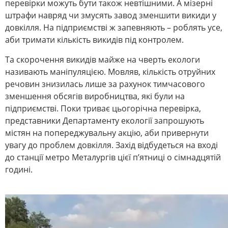
перевірки можуть бути також невтішними. А мізерні
штрафи навряд чи змусять завод зменшити викиди у
довкілля. На підприємстві ж запевняють – роблять усе,
аби тримати кількість викидів під контролем.
Та скорочення викидів майже на чверть екологи
називають маніпуляцією. Мовляв, кількість отруйних
речовин знизилась лише за рахунок тимчасового
зменшення обсягів виробництва, які були на
підприємстві. Поки триває цьогорічна перевірка,
представники Департаменту екології запрошують
містян на попереджувальну акцію, аби привернути
увагу до проблем довкілля. Захід відбудеться на вході
до станції метро Металургів цієї п’ятниці о сімнадцятій
годині.