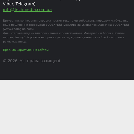
Viber, Telegram)
info
@
techmedia.com.ua
Цитування, копіювання окремих частин текстів чи зображень, передрук чи будь-яке
інше поширення інформації ECOEXPERT можливе за умови посилання на ECOEXPERT
(
www.ecolog-ua.com
).
Для інтернет-видань гіперпосилання є обов'язковим. Матеріали в блоці «Новини
партнерів» публікуються на правах реклами, відповідальність за їхній зміст несе
рекламодавець.
Правила користування сайтом
© 2026. Усі права захищені