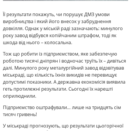
Її результати покажуть, чи порушує ДМЗ умови
виробництва і який його внесок у забруднення
довкілля. Однак у міській раді зазначають: минулого
року завод відбувся копійчаним штрафом, тоді як
шкода від нього – колосальна.
Тож що робити із підприємством, яке забезпечую
роботою тисячі дніпрян і водночас труїть їх – дивіться
далі. Минулого року металургійний завод відзвітував
міськраді, що кількість їхніх викидів не перевищує
допустимі показники. А державна екокомісія виявила
геть протилежні результати. Сьогодні їх нарешті
оприлюднили.
Підприємство оштрафували… лише на тридцять сім
тисяч гривень!
У міськраді прогнозують, що результати цьогорічної