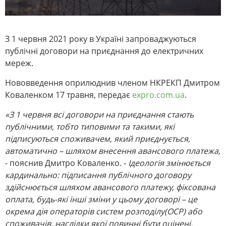
З 1 червня 2021 року в Україні запроваджуються
публічні договори на приєднання до електричних
мереж.
Нововведення оприлюднив членом НКРЕКП Дмитром
Коваленком 17 травня, передає
expro.com.ua
.
«З 1 червня всі договори на приєднання стають
публічними, тобто типовими та такими, які
підписуються споживачем, який приєднується,
автоматично – шляхом внесення авансового платежа,
- пояснив Дмитро Коваленко. -
Ідеологія змінюється
кардинально: підписання публічного договору
здійснюється шляхом авансового платежу, фіксована
оплата, будь-які інші зміни у цьому договорі – це
окрема дія операторів систем розподілу(ОСР) або
споживачів, наслідки якої повинні бути оцінені,