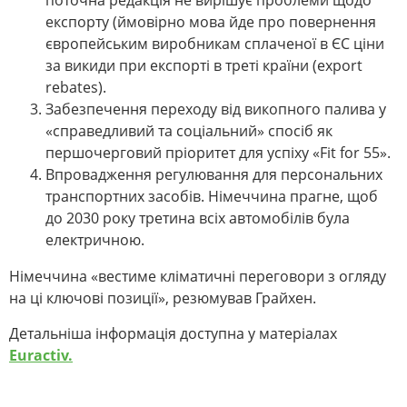
поточна редакція не вирішує проблеми щодо
експорту (ймовірно мова йде про повернення
європейським виробникам сплаченої в ЄС ціни
за викиди при експорті в треті країни (export
rebates).
Забезпечення переходу від викопного палива у
«справедливий та соціальний» спосіб як
першочерговий пріоритет для успіху «Fit for 55».
Впровадження регулювання для персональних
транспортних засобів. Німеччина прагне, щоб
до 2030 року третина всіх автомобілів була
електричною.
Німеччина «вестиме кліматичні переговори з огляду
на ці ключові позиції», резюмував Грайхен.
Детальніша інформація доступна у матеріалах
Euractiv.