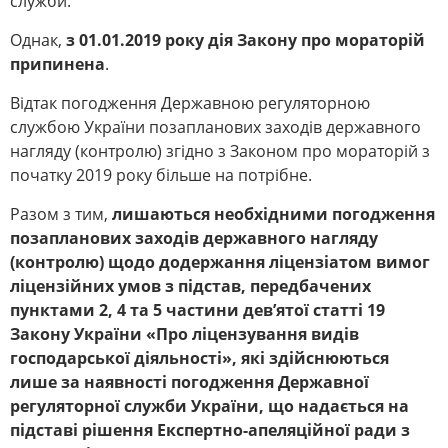
служби.
Однак,
з 01.01.2019 року дія Закону про мораторій
припинена
.
Відтак погодження Державною регуляторною
службою України позапланових заходів державного
нагляду (контролю) згідно з Законом про мораторій з
початку 2019 року більше на потрібне.
Разом з тим,
лишаються необхідними погодження
позапланових заходів державного нагляду
(контролю) щодо додержання ліцензіатом вимог
ліцензійних умов з підстав, передбачених
пунктами 2, 4 та 5 частини дев’ятої статті 19
Закону України «Про ліцензування видів
господарської діяльності», які здійснюються
лише за наявності погодження Державної
регуляторної служби України, що надається на
підставі рішення Експертно-апеляційної ради з