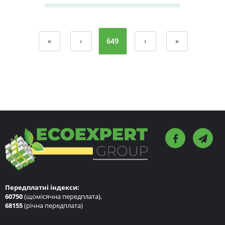
«
‹
649
›
»
Передплатні індекси:
60750
(щомісячна передплата),
68155
(річна передплата)