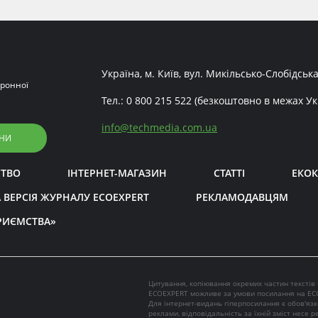
Україна, м. Київ, вул. Микільсько-Слобідська
ронної
Тел.:
0 800 215 522
(безкоштовно в межах Ук
info
@
techmedia.com.ua
НИ
СТВО
ІНТЕРНЕТ-МАГАЗИН
СТАТТІ
ЕКОК
 ВЕРСІЯ ЖУРНАЛУ ECOEXPERT
РЕКЛАМОДАВЦЯМ
РИЄМСТВА»
Цитування, копіювання окремих частин текстів
ECOEXPERT можливе за умови посилання на EC
Для інтернет-видань гіперпосилання є обов'яз
реклами, відповідальність за їхній зміст несе 