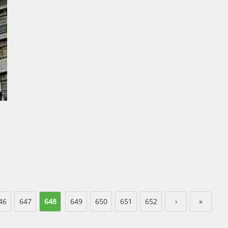
46
647
648
649
650
651
652
›
»