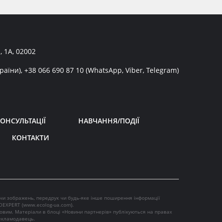
, 1А, 02002
раїни),
+38 066 690 87 10
(WhatsApp, Viber, Telegram)
ОНСУЛЬТАЦІЇ
НАВЧАННЯ/ПОДІЇ
КОНТАКТИ
 чи зображень, передрук чи будь-яке інше поширення інформації
OEXPERT (
www.ecolog-ua.com
).
ковим. Матеріали в блоці «Новини партнерів» публікуються на правах
рекламодавець.