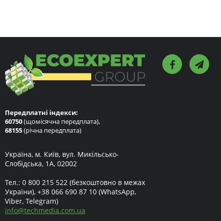
Передплатні індекси:
60750
(щомісячна передплата),
68155
(річна передплата)
Україна, м. Київ, вул. Микільсько-
Слобідська, 1А, 02002
Тел.:
0 800 215 522
(безкоштовно в межах
України),
+38 066 690 87 10
(WhatsApp,
Viber, Telegram)
info
@
techmedia.com.ua