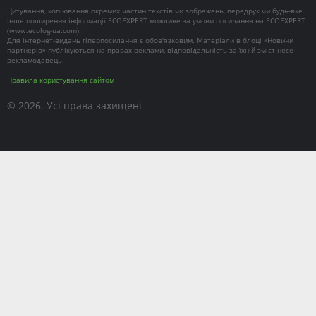
Цитування, копіювання окремих частин текстів чи зображень, передрук чи будь-яке
інше поширення інформації ECOEXPERT можливе за умови посилання на ECOEXPERT
(
www.ecolog-ua.com
).
Для інтернет-видань гіперпосилання є обов'язковим. Матеріали в блоці «Новини
партнерів» публікуються на правах реклами, відповідальність за їхній зміст несе
рекламодавець.
Правила користування сайтом
© 2026. Усі права захищені