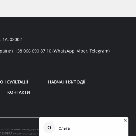
, 1А, 02002
раїни),
+38 066 690 87 10
(WhatsApp, Viber, Telegram)
ОНСУЛЬТАЦІЇ
НАВЧАННЯ/ПОДІЇ
КОНТАКТИ
 чи зображень, передрук чи будь-яке інше поширення інформації
OEXPERT (
www.ecolog-ua.com
).