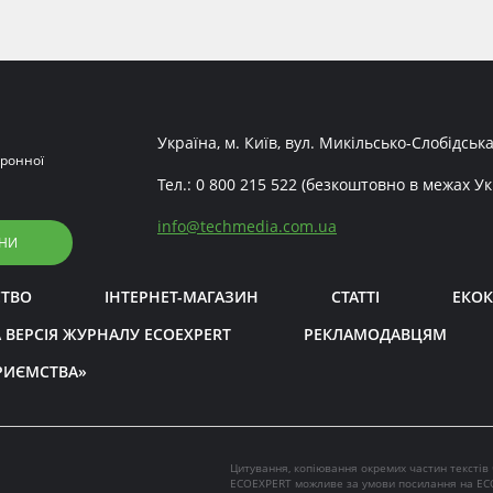
Україна, м. Київ, вул. Микільсько-Слобідська
ронної
Тел.:
0 800 215 522
(безкоштовно в межах Ук
info
@
techmedia.com.ua
НИ
СТВО
ІНТЕРНЕТ-МАГАЗИН
СТАТТІ
ЕКОК
 ВЕРСІЯ ЖУРНАЛУ ECOEXPERT
РЕКЛАМОДАВЦЯМ
РИЄМСТВА»
Цитування, копіювання окремих частин текстів
ECOEXPERT можливе за умови посилання на EC