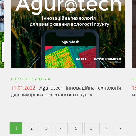
НОВИНИ ПАРТНЕРІВ
Н
11.01.2022
Agurotech: інноваційна технологія
1
для вимірювання вологості ґрунту
м
1
2
3
4
5
6
›
»