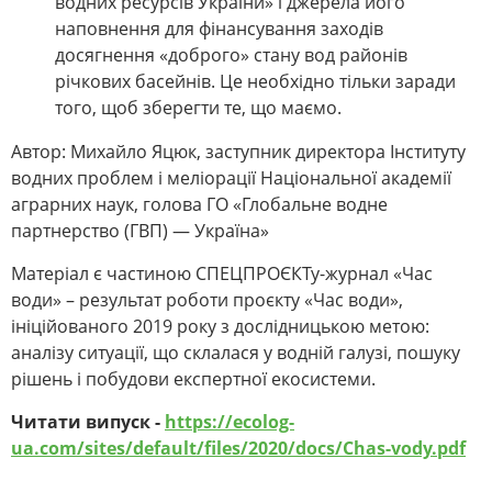
водних ресурсів України» і джерела його
наповнення для фінансування заходів
досягнення «доброго» стану вод районів
річкових басейнів. Це необхідно тільки заради
того, щоб зберегти те, що маємо.
Автор: Михайло Яцюк, заступник директора Інституту
водних проблем і меліорації Національної академії
аграрних наук, голова ГО «Глобальне водне
партнерство (ГВП) ― Україна»
Матеріал є частиною СПЕЦПРОЄКТу-журнал «Час
води» – результат роботи проєкту «Час води»,
ініційованого 2019 року з дослідницькою метою:
аналізу ситуації, що склалася у водній галузі, пошуку
рішень і побудови експертної екосистеми.
Читати випуск -
https://ecolog-
ua.com/sites/default/files/2020/docs/Chas-vody.pdf