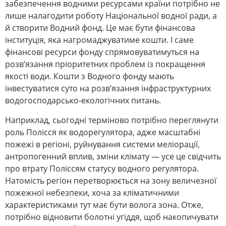
забезпечення водними ресурсами країни потрібно не
лише налагодити роботу Національної водної ради, а
й створити Водний фонд. Це має бути фінансова
інституція, яка нагромаджуватиме кошти. І саме
фінансові ресурси фонду спрямовуватимуться на
розв’язання пріоритетних проблем із покращення
якості води. Кошти з Водного фонду мають
інвестуватися суто на розв’язання інфраструктурних
водогосподарсько-екологічних питань.
Наприклад, сьогодні терміново потрібно переглянути
роль Полісся як водорегулятора, адже масштабні
пожежі в регіоні, руйнування системи меліорації,
антропогенний вплив, зміни клімату ― усе це свідчить
про втрату Поліссям статусу водного регулятора.
Натомість регіон перетворюється на зону величезної
пожежної небезпеки, хоча за кліматичними
характеристиками тут має бути волога зона. Отже,
потрібно відновити болотні угіддя, щоб накопичувати