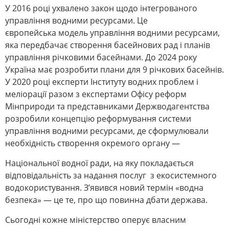
У 2016 році ухвалено закон щодо інтегрованого
управління водними ресурсами. Це
європейська модель управління водними ресурсами,
яка передбачає створення басейнових рад і планів
управління річковими басейнами. До 2024 року
Україна має розробити плани для 9 річкових басейнів.
У 2020 році експерти Інституту водних проблем і
меліорації разом з експертами Офісу реформ
Мінприроди та представниками Держводагентства
розробили концепцію реформування системи
управління водними ресурсами, де сформулювали
необхідність створення окремого органу ―
Національної водної ради, на яку покладається
відповідальність за надання послуг з екосистемного
водокористування. З’явився новий термін «водна
безпека» ― це те, про що повинна дбати держава.
Сьогодні кожне міністерство оперує власним