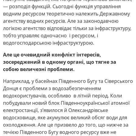
— розподіл функцій. Сьогодні функція управління
водним ресурсом теоретично належить Державному
агентству водних ресурсів. Але за законодавчою
логікою агентство відповідає тільки за інфраструктуру,
тобто управляє одночасно і ресурсом, і
водогосподарською інфраструктурою.
Але це очевидний конфлікт інтересів,
зосереджений в одному органі, що тягне за
собою величезні проблеми.
Наприклад, у басейнах Південного Бугу та Сіверського
Донця є проблеми з водозабезпеченням
водокористувачів, особливо в літній період. Коли
побудували новий блок Південноукраїнської атомної
електростанції, з’явилося й Олександрівське
водосховище, яке акумулює великий обсяг води для
охолодження. Але це призвело до того, що нижче за
течією Південного Бугу водного ресурсу вже не