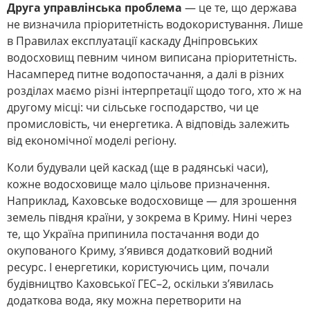
Друга управлінська проблема
― це те, що держава
не визначила пріоритетність водокористування. Лише
в Правилах експлуатації каскаду Дніпровських
водосховищ певним чином виписана пріоритетність.
Насамперед питне водопостачання, а далі в різних
розділах маємо різні інтерпретації щодо того, хто ж на
другому місці: чи сільське господарство, чи це
промисловість, чи енергетика. А відповідь залежить
від економічної моделі регіону.
Коли будували цей каскад (ще в радянські часи),
кожне водосховище мало цільове призначення.
Наприклад, Каховське водосховище ― для зрошення
земель півдня країни, у зокрема в Криму. Нині через
те, що Україна припинила постачання води до
окупованого Криму, з’явився додатковий водний
ресурс. І енергетики, користуючись цим, почали
будівництво Каховської ГЕС–2, оскільки з’явилась
додаткова вода, яку можна перетворити на