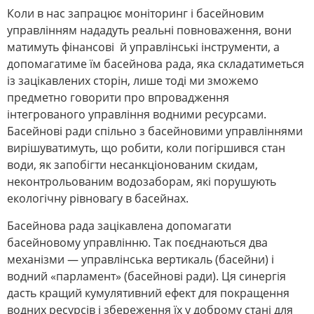
Коли в нас запрацює моніторинг і басейновим
управлінням нададуть реальні повноваження, вони
матимуть фінансові й управлінські інструменти, а
допомагатиме їм басейнова рада, яка складатиметься
із зацікавлених сторін, лише тоді ми зможемо
предметно говорити про впровадження
інтегрованого управління водними ресурсами.
Басейнові ради спільно з басейновими управліннями
вирішуватимуть, що робити, коли погіршився стан
води, як запобігти несанкціонованим скидам,
неконтрольованим водозаборам, які порушують
екологічну рівновагу в басейнах.
Басейнова рада зацікавлена допомагати
басейновому управлінню. Так поєднаються два
механізми ― управлінська вертикаль (басейни) і
водний «парламент» (басейнові ради). Ця синергія
дасть кращий кумулятивний ефект для покращення
водних ресурсів і збереження їх у доброму стані для