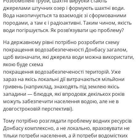
Розбомблені труби, шахтні вирубки стають
джерелами штучних озер і формують шахтні води.
Вода накопичується та взаємодіє зі сформованими
породами, а там є і радіоактивні. Таким чином, якість
води погіршується. Як розв’язувати цю проблему?
На державному рівні потрібно розробити схему
покращення водозабезпеченості Донбасу загалом,
щоб визначати, які джерела води можна використати,
якою буде схема
покращення водозабезпеченості територій. Уже
зараз на якісь локальні дії витрачаються мільйони
гривень (наприклад, знаходять під землею якісь
западини ― блюдця, які впродовж декількох років
можуть забезпечити населення водою, але не в
довгостроковій перспективі).
Тому потрібно розглядати проблему водних ресурсів
Донбасу комплексно, а не локально, враховувати не
тільки потреби населення, а й потреби водомістких