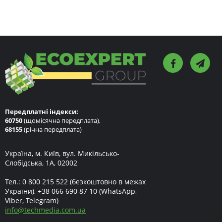
Передплатні індекси:
60750
(щомісячна передплата),
68155
(річна передплата)
Україна, м. Київ, вул. Микільсько-
Слобідська, 1А, 02002
Тел.:
0 800 215 522
(безкоштовно в межах
України),
+38 066 690 87 10
(WhatsApp,
Viber, Telegram)
info
@
techmedia.com.ua