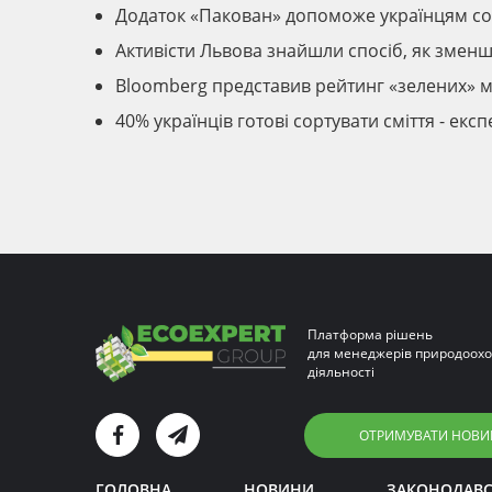
Додаток «Пакован» допоможе українцям сор
Активісти Львова знайшли спосіб, як зменшит
Bloomberg представив рейтинг «зелених» м
40% українців готові сортувати сміття - екс
Платформа рішень
для менеджерів природоохо
діяльності
ОТРИМУВАТИ НОВИ
ГОЛОВНА
НОВИНИ
ЗАКОНОДАВ