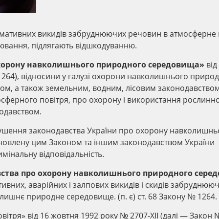
нормативних викидів забруднюючих речовин в атмосферне 
ювання, підлягають відшкодуванню.
о охорону навколишнього природного середовища»
від
 1264), відносини у галузі охорони навколишнього приро
ом, а також земельним, водним, лісовим законодавством
сферного повітря, про охорону і використання рослинно
нодавством.
рушення законодавства України про охорону навколишнь
новлену цим Законом та іншим законодавством України
имінальну відповідальність.
вства про охорону навколишнього природного сере
вних, аварійних і залпових викидів і скидів забруднюю
лишнє природне середовище. (п. є) ст. 68 Закону № 1264.
тря» від 16 жовтня 1992 року № 2707-XII (далі — Закон 