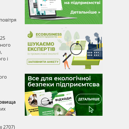
повітря
 25
дного
,
го і
ого
довища
чих
№ 2707)