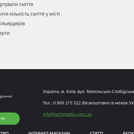
тувати сміття
и кількість сміття у місті
ільярдерів
перти
Україна, м. Київ, вул. Микільсько-Слобідська
ронної
Тел.:
0 800 215 522
(безкоштовно в межах Ук
info
@
techmedia.com.ua
НИ
СТВО
ІНТЕРНЕТ-МАГАЗИН
СТАТТІ
ЕКОК