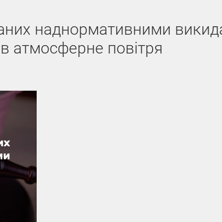
вданих наднормативними вики
в атмосферне повітря