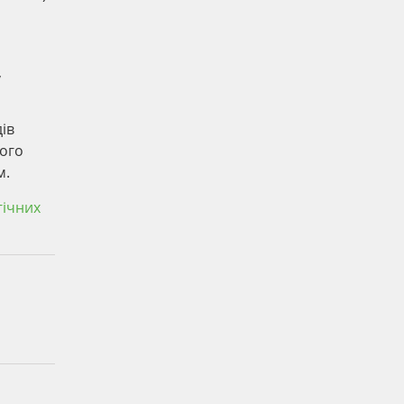
,
ів
ого
м.
гічних