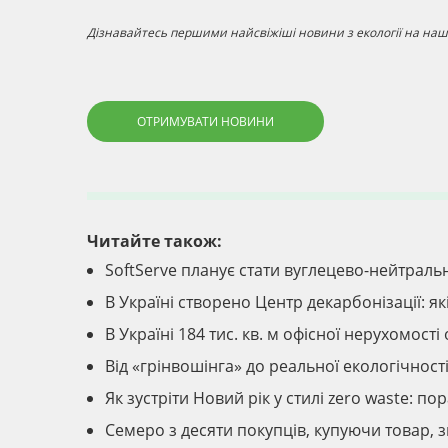
Дізнавайтесь першими найсвіжіші новини з екології на наші
ОТРИМУВАТИ НОВИНИ
Читайте також:
SoftServe планує стати вуглецево-нейтраль
В Україні створено Центр декарбонізації: як
В Україні 184 тис. кв. м офісної нерухомос
Від «грінвошінга» до реальної екологічност
Як зустріти Новий рік у стилі zero waste: по
Семеро з десяти покупців, купуючи товар, 