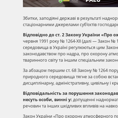
Збитки, заподіяні державі в результаті над
стаціонарними джерелами суб’єктів господар
Відповідно до ст. 2 Закону України «Пр
червня 1991 року № 1264-XII (далі — Закон №
середовища в Україні регулюються цим Закон
законодавством про надра, про охорону атмо
тваринного світу та іншим спеціальним зако
За абзацом першим ст. 68 Закону № 1264 по
природного середовища тягне за собою вста
дисциплінарну, адміністративну, цивільну і кр
Відповідальність за порушення законода
несуть особи, винні у:
допущенні наднормати
речовин та інших шкідливих впливів на навко
Закон України «Про охорону атмосферного пові