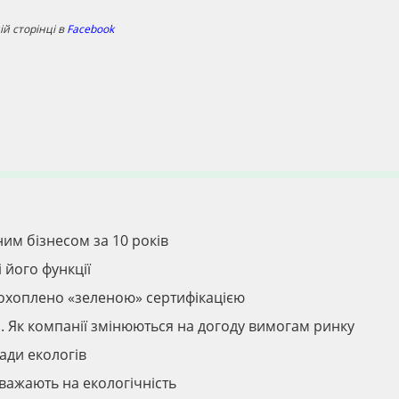
й сторінці в
Facebook
ним бізнесом за 10 років
і його функції
ті охоплено «зеленою» сертифікацією
і. Як компанії змінюються на догоду вимогам ринку
ради екологів
зважають на екологічність