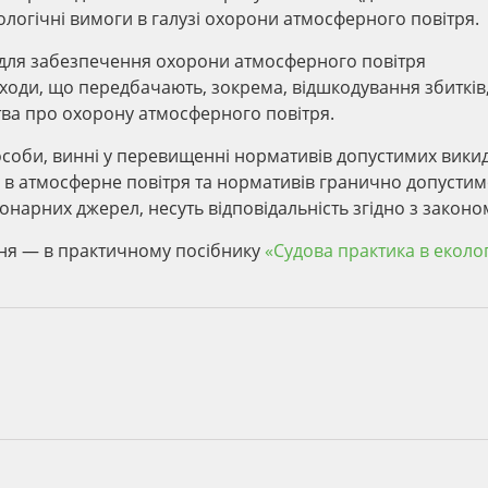
кологічні вимоги в галузі охорони атмосферного повітря.
для забезпечення охорони атмосферного повітря
ходи, що передбачають, зокрема, відшкодування збитків
ва про охорону атмосферного повітря.
соби, винні у перевищенні нормативів допустимих викид
в атмосферне повітря та нормативів гранично допустим
іонарних джерел, несуть відповідальність згідно з законо
ння — в практичному посібнику
«Судова практика в еколо