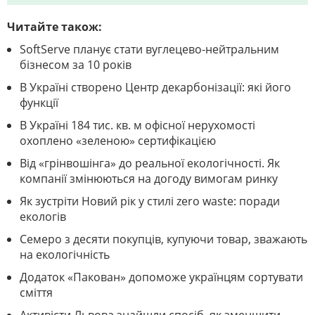
Читайте також:
SoftServe планує стати вуглецево-нейтральним
бізнесом за 10 років
В Україні створено Центр декарбонізації: які його
функції
В Україні 184 тис. кв. м офісної нерухомості
охоплено «зеленою» сертифікацією
Від «грінвошінга» до реальної екологічності. Як
компанії змінюються на догоду вимогам ринку
Як зустріти Новий рік у стилі zero waste: поради
екологів
Семеро з десяти покупців, купуючи товар, зважають
на екологічність
Додаток «Пакован» допоможе українцям сортувати
сміття