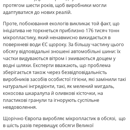
протягом шести років, щоб виробники могли
адаптуватися до нових реалій.
Проте, побоювання екологів викликає той факт, що
ініціатива не торкнеться приблизно 176 тисяч тонн
мікропластику, який ненавмисно викидається в
поверхневі води ЄС щороку. За більшу частину цього
обсягу відповідальні зношені автомобільні шини: їх
частки видуваються вітром і змиваються дощем у
водні шляхи. Експерти вважають, що проблема
зберігається також через безвідповідальність
виробників засобів особистої гігієни, які замінили такі
натуральні інгредієнти, такі, як мелений мигдаль,
кокосова шкаралупа й оливкові кісточки, на
пластикові гранули та ігнорують суспільне
невдоволення.
Щорічно Європа виробляє мікропластик в обсязі, що
в шість разів перевищує обсяги Великої