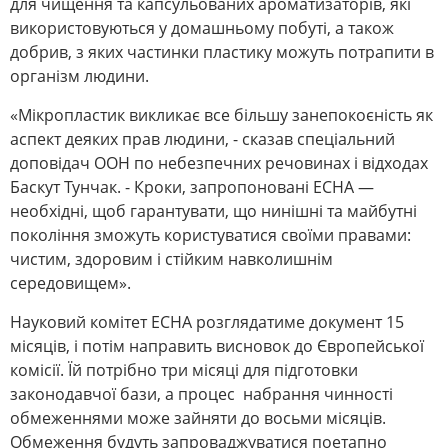
для чищення та капсульованих ароматизаторів, які
використовуються у домашньому побуті, а також
добрив, з яких частинки пластику можуть потрапити в
організм людини.
«Мікропластик викликає все більшу занепокоєність як
аспект деяких прав людини, - сказав спеціальний
доповідач ООН по небезпечних речовинах і відходах
Баскут Тунчак. - Кроки, запропоновані ECHA —
необхідні, щоб гарантувати, що нинішні та майбутні
покоління зможуть користуватися своїми правами:
чистим, здоровим і стійким навколишнім
середовищем».
Науковий комітет ECHA розглядатиме документ 15
місяців, і потім направить висновок до Європейської
комісії. Їй потрібно три місяці для підготовки
законодавчої бази, а процес набрання чинності
обмеженнями може зайняти до восьми місяців.
Обмеження будуть запроваджуватися поетапно