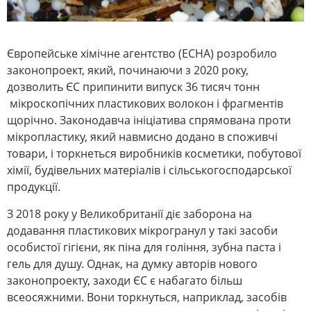
Європейське хімічне агентство (ECHA) розробило
законопроект, який, починаючи з 2020 року,
дозволить ЄС припинити випуск 36 тисяч тонн
мікроскопічних пластикових волокон і фрагментів
щорічно. Законодавча ініціатива спрямована проти
мікропластику, який навмисно додано в споживчі
товари, і торкнеться виробників косметики, побутової
хімії, будівельних матеріалів і сільськогосподарської
продукції.
З 2018 року у Великобританії діє заборона на
додавання пластикових мікрогранул у такі засоби
особистої гігієни, як піна для гоління, зубна паста і
гель для душу. Однак, на думку авторів нового
законопроекту, заходи ЄС є набагато більш
всеосяжними. Вони торкнуться, наприклад, засобів