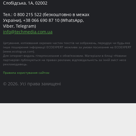
Слобідська, 1А, 02002
Тел.:
0 800 215 522
(безкоштовно в межах
України),
+38 066 690 87 10
(WhatsApp,
Viber, Telegram)
info
@
techmedia.com.ua
Цитування, копіювання окремих частин текстів чи зображень, передрук чи будь-яке
інше поширення інформації ECOEXPERT можливе за умови посилання на ECOEXPERT
(
www.ecolog-ua.com
).
Для інтернет-видань гіперпосилання є обов'язковим. Матеріали в блоці «Новини
партнерів» публікуються на правах реклами, відповідальність за їхній зміст несе
рекламодавець.
Правила користування сайтом
© 2026. Усі права захищені