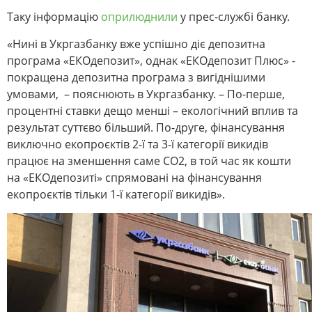
Таку інформацію
оприлюднили
у прес-службі банку.
«Нині в Укргазбанку вже успішно діє депозитна
програма «ЕКОдепозит», однак «ЕКОдепозит Плюс» -
покращена депозитна програма з вигіднішими
умовами, – пояснюють в Укргазбанку. – По-перше,
процентні ставки дещо менші – екологічний вплив та
результат суттєво більший. По-друге, фінансування
виключно екопроєктів 2-ї та 3-ї категорії викидів
працює на зменшення саме СО2, в той час як кошти
на «ЕКОдепозиті» спрямовані на фінансування
екопроєктів тільки 1-ї категорії викидів».