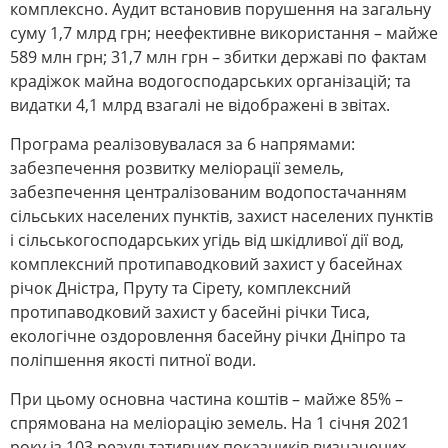
комплексно. Аудит встановив порушення на загальну
суму 1,7 млрд грн; неефективне використання – майже
589 млн грн; 31,7 млн грн – збитки державі по фактам
крадіжок майна водогосподарських організацій; та
видатки 4,1 млрд взагалі не відображені в звітах.
Програма реалізовувалася за 6 напрямами:
забезпечення розвитку меліорації земель,
забезпечення централізованим водопостачанням
сільських населених пунктів, захист населених пунктів
і сільськогосподарських угідь від шкідливої дії вод,
комплексний протипаводковий захист у басейнах
річок Дністра, Пруту та Сірету, комплексний
протипаводковий захист у басейні річки Тиса,
екологічне оздоровлення басейну річки Дніпро та
поліпшення якості питної води.
При цьому основна частина коштів – майже 85% –
спрямована на меліорацію земель. На 1 січня 2021
року із 103 результативних показників визначених