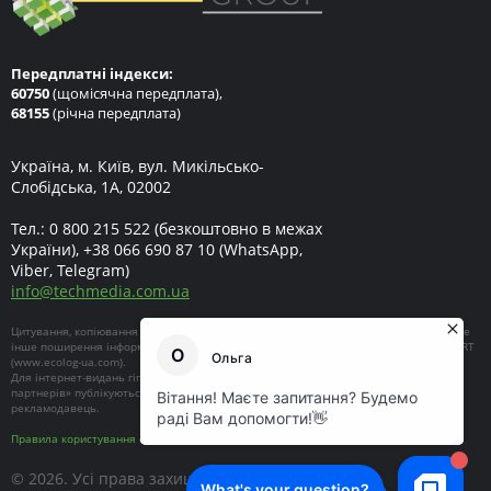
Передплатні індекси:
60750
(щомісячна передплата),
68155
(річна передплата)
Україна, м. Київ, вул. Микільсько-
Слобідська, 1А, 02002
Тел.:
0 800 215 522
(безкоштовно в межах
України),
+38 066 690 87 10
(WhatsApp,
Viber, Telegram)
info
@
techmedia.com.ua
Цитування, копіювання окремих частин текстів чи зображень, передрук чи будь-яке
інше поширення інформації ECOEXPERT можливе за умови посилання на ECOEXPERT
(
www.ecolog-ua.com
).
Для інтернет-видань гіперпосилання є обов'язковим. Матеріали в блоці «Новини
партнерів» публікуються на правах реклами, відповідальність за їхній зміст несе
рекламодавець.
Правила користування сайтом
© 2026. Усі права захищені