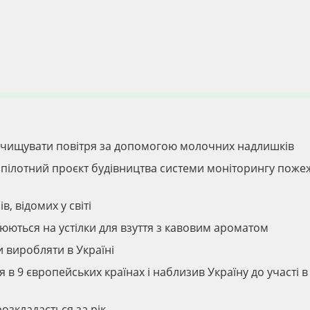
очищувати повітря за допомогою молочних надлишків
: пілотний проєкт будівництва системи моніторингу поже
, відомих у світі
юються на устілки для взуття з кавовим ароматом
 виробляти в Україні
 в 9 європейських країнах і наблизив Україну до участі в
розкладається за рік