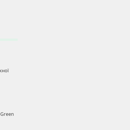
жної
 Green