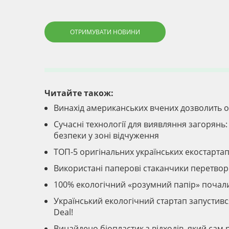
ОТРИМУВАТИ НОВИНИ
Читайте також:
Винахід американських вчених дозволить 
Сучасні технології для виявляння загорянь
безпеки у зоні відчуження
ТОП-5 оригінальних українських екостартапів
Використані паперові стаканчики перетвор
100% екологічний «розумний папір» почали
Український екологічний стартап запустився
Deal!
Винайдено біопластик з відходів, який сам 