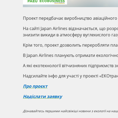
Проект передбачає виробництво авіаційного 
На сайті Japan Airlines відзначається, що роз
знизити викиди в атмосферу вуглекислого газу
Крім того, проект дозволить переробляти пласт
В Japan Airlines планують отримати екологічн
А які екотехнології вітчизняних підприємств з
Надсилайте інфо для участі у проекті «ЕКОтр
Про проєкт
Надіслати заявку
Дізнавайтесь першими найсвіжіші новини з екології на наші