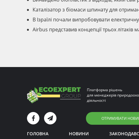
Каталізатор з біомаси шпинату для отриман
В Ізраїлі почали випробовувати електричну
Airbus представив концепції трьох літаків
Платформа рішень
для менеджерів природоохо
діяльності
ОТРИМУВАТИ НОВИ
ГОЛОВНА
НОВИНИ
ЗАКОНОДАВ