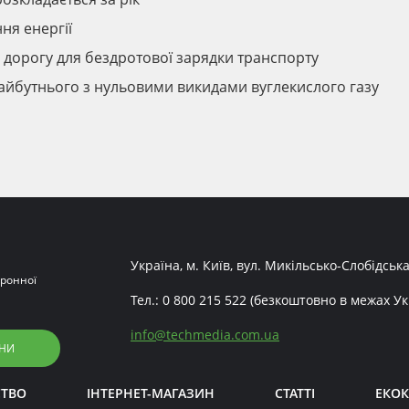
ня енергії
 дорогу для бездротової зарядки транспорту
 майбутнього з нульовими викидами вуглекислого газу
Україна, м. Київ, вул. Микільсько-Слобідська
ронної
Тел.:
0 800 215 522
(безкоштовно в межах Ук
info
@
techmedia.com.ua
НИ
СТВО
ІНТЕРНЕТ-МАГАЗИН
СТАТТІ
ЕКОК