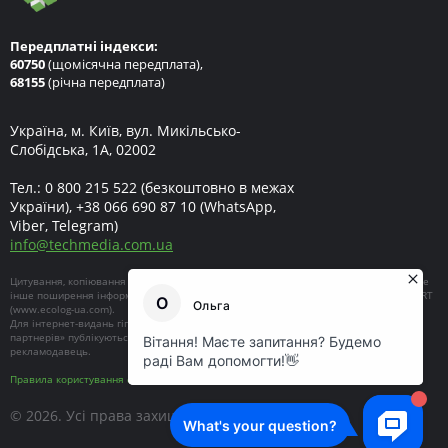
Передплатні індекси:
60750
(щомісячна передплата),
68155
(річна передплата)
Україна, м. Київ, вул. Микільсько-
Слобідська, 1А, 02002
Тел.:
0 800 215 522
(безкоштовно в межах
України),
+38 066 690 87 10
(WhatsApp,
Viber, Telegram)
info
@
techmedia.com.ua
Цитування, копіювання окремих частин текстів чи зображень, передрук чи будь-яке
інше поширення інформації ECOEXPERT можливе за умови посилання на ECOEXPERT
(
www.ecolog-ua.com
).
Для інтернет-видань гіперпосилання є обов'язковим. Матеріали в блоці «Новини
партнерів» публікуються на правах реклами, відповідальність за їхній зміст несе
рекламодавець.
Правила користування сайтом
© 2026. Усі права захищені