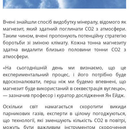
Вчені знайшли спосіб видобутку мінералу, відомого як
магнезит, який здатний поглинати СО2 з атмосфери.
Таким чином, вчені пропонують потенційну стратегію
боротьби зі зміною клімату. Кожна тонна магнезиту
здатна видалити близько половини тонни СО2 з
атмосфери.
«На сьогоднішній день ми визнаємо, що це
експериментальний процес, і його потрібно буде
вдосконалювати, перш ніж ми будемо впевнені, що
магнезит буде використаний в секвестрація вуглецю»,
— зазначив професор і куратор дослідження Ян Ейдж.
Оскільки світ намагається скоротити викиди
парникових газів, експерти в цілому погоджуються,
що технології, які зменшують кількість CO2 в повітрі,
можуть бути важливим інструментом скорочення