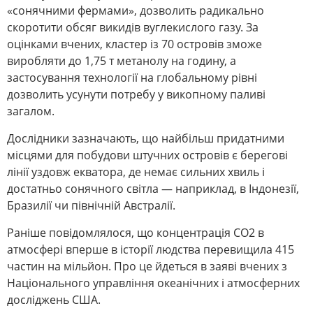
«сонячними фермами», дозволить радикально
скоротити обсяг викидів вуглекислого газу. За
оцінками вчених, кластер із 70 островів зможе
виробляти до 1,75 т метанолу на годину, а
застосування технології на глобальному рівні
дозволить усунути потребу у викопному паливі
загалом.
Дослідники зазначають, що найбільш придатними
місцями для побудови штучних островів є берегові
лінії уздовж екватора, де немає сильних хвиль і
достатньо сонячного світла — наприклад, в Індонезії,
Бразилії чи північній Австралії.
Раніше повідомлялося, що концентрація CO2 в
атмосфері вперше в історії людства перевищила 415
частин на мільйон. Про це йдеться в заяві вчених з
Національного управління океанічних і атмосферних
досліджень США.