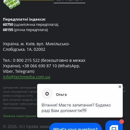
Передплатні індекси:
60750
(щомісячна передплата),
68155
(річна передплата)
Україна, м. Київ, вул. Микільсько-
Слобідська, 1А, 02002
Тел.:
0 800 215 522
(безкоштовно в межах
України),
+38 066 690 87 10
(WhatsApp,
Viber, Telegram)
info
@
techmedia.com.ua
Цитування, копіювання окремих частин текстів чи зображень, передрук чи будь-яке
інше поширення інформації ECOEXPERT можливе за умови посилання на ECOEXPERT
(
www.ecolog-ua.com
).
Для інтернет-видань гіперпосилання є обов'язковим. Матеріали в блоці «Новини
партнерів» публікуються на правах реклами, відповідальність за їхній зміст несе
рекламодавець.
Правила користування сайтом
© 2026. Усі права захищені