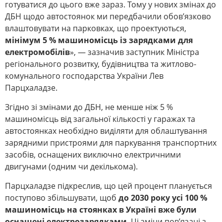
готуватися до цього вже зараз. Тому у нових змінах до
ДБН щодо автостоянок ми передбачили обов’язково
влаштовувати на парковках, що проектуються,
мінімум 5 % машиномісць із зарядками для
електромобілів
», — зазначив заступник Міністра
регіонального розвитку, будівництва та житлово-
комунального господарства України Лев
Парцхаладзе.
Згідно зі змінами до ДБН, не менше ніж 5 %
машиномісць від загальної кількості у гаражах та
автостоянках необхідно виділяти для облаштування
зарядними пристроями для паркування транспортних
засобів, оснащених виключно електричними
двигунами (одним чи декількома).
Парцхаладзе підкреслив, що цей процент планується
поступово збільшувати, щоб
до 2030 року усі 100 %
машиномісць на стоянках в Україні вже були
оснащені електрозарядками
. Ці зміни пов’язані з