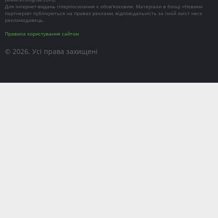
Для інтернет-видань гіперпосилання є обов'язковим. Матеріали в блоці «Новини
партнерів» публікуються на правах реклами, відповідальність за їхній зміст несе
рекламодавець.
Правила користування сайтом
© 2026. Усі права захищені