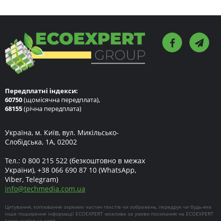
Передплатні індекси:
60750
(щомісячна передплата),
68155
(річна передплата)
Україна, м. Київ, вул. Микільсько-
Слобідська, 1А, 02002
Тел.:
0 800 215 522
(безкоштовно в межах
України),
+38 066 690 87 10
(WhatsApp,
Viber, Telegram)
info
@
techmedia.com.ua
Цитування, копіювання окремих частин текстів чи зображень, передрук чи будь-яке
інше поширення інформації ECOEXPERT можливе за умови посилання на ECOEXPERT
(
www.ecolog-ua.com
).