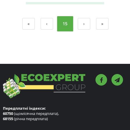
«
‹
15
›
»
Передплатні індекси:
60750
(щомісячна передплата),
68155
(річна передплата)