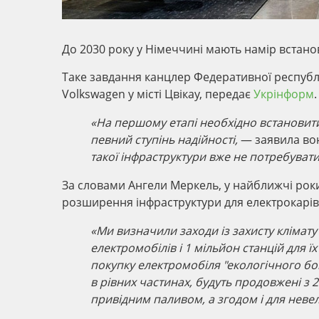
До 2030 року у Німеччині мають намір встано
Таке завдання канцлер Федеративної республ
Volkswagen у місті Цвікау, передає
Укрінформ
«На першому етапі необхідно встановити
певний ступінь надійності,
— заявила во
такої інфраструктури вже не потребуват
За словами Ангели Меркель, у найближчі рок
розширення інфраструктури для електрокарів
«Ми визначили заходи із захисту клімату 
електромобілів і 1 мільйон станцій для ї
покупку електромобіля "екологічного бон
в рівних частинах, будуть продовжені з 
привідним паливом, а згодом і для неве