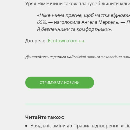
Уряд Німеччини також планує збільшити кільк
«Німеччина прагне, щоб частка відновлю
65%,
— наголосила Ангела Меркель. —
П
й безпечними та комфортними».
Джерело:
Ecotown.com.ua
Дізнавайтесь першими найсвіжіші новини з екології на наші
ОТРИМУВАТИ НОВИНИ
Читайте також:
Уряд вніс зміни до Правил відтворення лісі