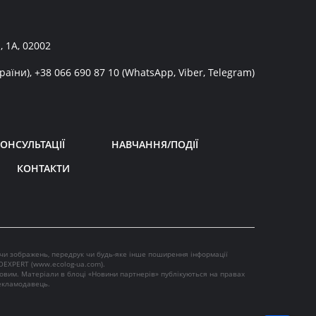
, 1А, 02002
раїни),
+38 066 690 87 10
(WhatsApp, Viber, Telegram)
ОНСУЛЬТАЦІЇ
НАВЧАННЯ/ПОДІЇ
КОНТАКТИ
 чи зображень, передрук чи будь-яке інше поширення інформації
OEXPERT (
www.ecolog-ua.com
).
ковим. Матеріали в блоці «Новини партнерів» публікуються на правах
рекламодавець.