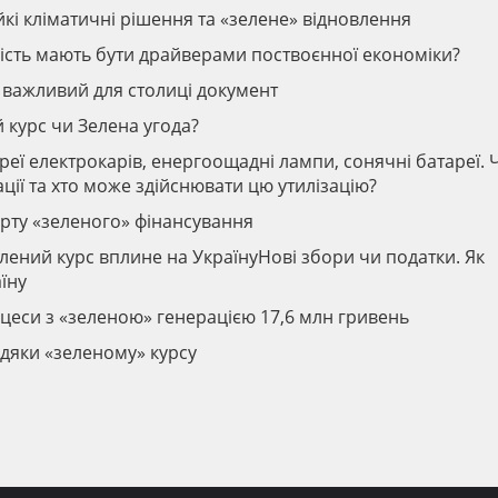
ійкі кліматичні рішення та «зелене» відновлення
ість мають бути драйверами поствоєнної економіки?
а важливий для столиці документ
 курс чи Зелена угода?
реї електрокарів, енергоощадні лампи, сонячні батареї. 
ації та хто може здійснювати цю утилізацію?
рту «зеленого» фінансування
лений курс вплине на УкраїнуНові збори чи податки. Як
їну
роцеси з «зеленою» генерацією 17,6 млн гривень
вдяки «зеленому» курсу