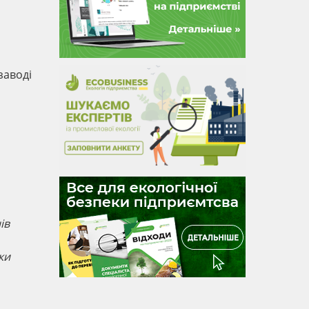
заводі
ів
ки