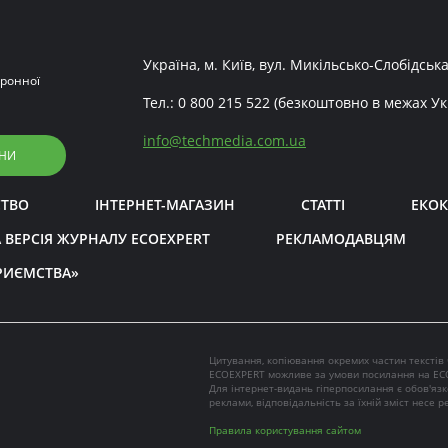
Україна, м. Київ, вул. Микільсько-Слобідська
ронної
Тел.:
0 800 215 522
(безкоштовно в межах Ук
info
@
techmedia.com.ua
НИ
СТВО
ІНТЕРНЕТ-МАГАЗИН
СТАТТІ
ЕКОК
 ВЕРСІЯ ЖУРНАЛУ ECOEXPERT
РЕКЛАМОДАВЦЯМ
РИЄМСТВА»
Цитування, копіювання окремих частин текстів
ECOEXPERT можливе за умови посилання на EC
Для інтернет-видань гіперпосилання є обов'яз
реклами, відповідальність за їхній зміст несе 
Правила користування сайтом