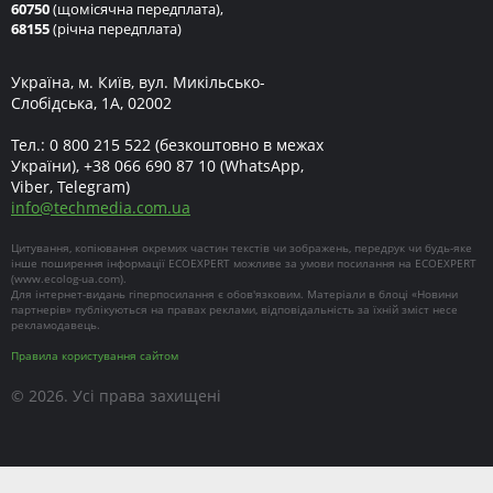
60750
(щомісячна передплата),
68155
(річна передплата)
Україна, м. Київ, вул. Микільсько-
Слобідська, 1А, 02002
Тел.:
0 800 215 522
(безкоштовно в межах
України),
+38 066 690 87 10
(WhatsApp,
Viber, Telegram)
info
@
techmedia.com.ua
Цитування, копіювання окремих частин текстів чи зображень, передрук чи будь-яке
інше поширення інформації ECOEXPERT можливе за умови посилання на ECOEXPERT
(
www.ecolog-ua.com
).
Для інтернет-видань гіперпосилання є обов'язковим. Матеріали в блоці «Новини
партнерів» публікуються на правах реклами, відповідальність за їхній зміст несе
рекламодавець.
Правила користування сайтом
© 2026. Усі права захищені