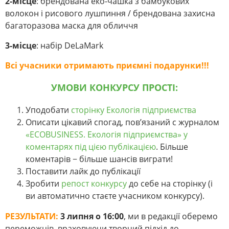
2-місце
: брендована еко-чашка з бамбукових
волокон і рисового лушпиння / брендована захисна
багаторазова маска для обличчя
3-місце
: набір DeLaMark
Всі учасники отримають приємні подарунки!!!
УМОВИ КОНКУРСУ ПРОСТІ:
Уподобати
сторінку Екологія підприємства
Описати цікавий спогад, пов’язаний с журналом
«ECOBUSINESS. Екологія підприємства» у
коментарях під цією публікацією
. Більше
коментарів − більше шансів виграти!
Поставити лайк до публікації
Зробити
репост конкурсу
до себе на сторінку (і
ви автоматично стаєте учасником конкурсу).
РЕЗУЛЬТАТИ:
3 липня о 16:00
, ми в редакції оберемо
переможців, враховуючи творчий підхід до