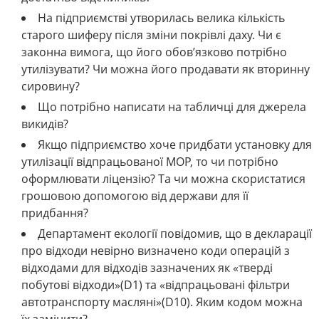
На підприємстві утворилась велика кількість
старого шиферу після зміни покрівлі даху. Чи є
законна вимога, що його обов’язково потрібно
утилізувати? Чи можна його продавати як вторинну
сировину?
Що потрібно написати на табличці для джерела
викидів?
Якщо підприємство хоче придбати установку для
утилізації відпрацьованої МОР, то чи потрібно
оформлювати ліцензію? Та чи можна скористатися
грошовою допомогою від держави для її
придбання?
Департамент екології повідомив, що в декларації
про відходи невірно визначено коди операцій з
відходами для відходів зазначених як «тверді
побутові відходи»(D1) та «відпрацьовані фільтри
автотранспорту масляні»(D10). Яким кодом можна
їх замінити?