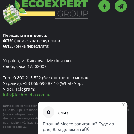
Передплатні індекси:
60750
(щомісячна передплата),
68155
(річна передплата)
Україна, м. Київ, вул. Микільсько-
Слобідська, 1А, 02002
Тел.:
0 800 215 522
(безкоштовно в межах
України),
+38 066 690 87 10
(WhatsApp,
Viber, Telegram)
info
@
techmedia.com.ua
Цитування, копіювання окремих частин текстів чи зображень, передрук чи будь-яке
інше поширення інформації ECOEXPERT можливе за умови посилання на ECOEXPERT
(
www.ecolog-ua.com
).
Для інтернет-видань гіперпосилання є обов'язковим. Матеріали в блоці «Новини
партнерів» публікуються на правах реклами, відповідальність за їхній зміст несе
рекламодавець.