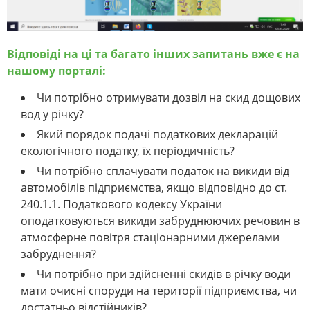
Відповіді на ці та багато інших запитань вже є на
нашому порталі:
Чи потрібно отримувати дозвіл на скид дощових
вод у річку?
Який порядок подачі податкових декларацій
екологічного податку, їх періодичність?
Чи потрібно сплачувати податок на викиди від
автомобілів підприємства, якщо відповідно до ст.
240.1.1. Податкового кодексу України
оподатковуються викиди забруднюючих речовин в
атмосферне повітря стаціонарними джерелами
забруднення?
Чи потрібно при здійсненні скидів в річку води
мати очисні споруди на території підприємства, чи
достатньо відстійників?