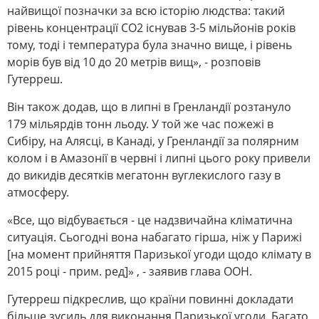
найвищої позначки за всю історію людства: такий
рівень концентрації CO2 існував 3-5 мільйонів років
тому, тоді і температура була значно вище, і рівень
морів був від 10 до 20 метрів вищ», - розповів
Гутерреш.
Він також додав, що в липні в Гренландії розтануло
179 мільярдів тонн льоду. У той же час пожежі в
Сибіру, на Алясці, в Канаді, у Гренландії за полярним
колом і в Амазонії в червні і липні цього року привели
до викидів десятків мегатонн вуглекислого газу в
атмосферу.
«Все, що відбувається - це надзвичайна кліматична
ситуація. Сьогодні вона набагато гірша, ніж у Парижі
[на момент прийняття Паризької угоди щодо клімату в
2015 році - прим. ред]» , - заявив глава ООН.
Гутерреш підкреслив, що країни повинні докладати
більше зусиль для виконання Паризької угоди. Багато