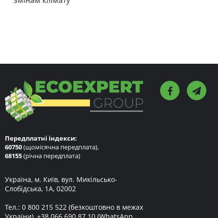
змінам клімату
Передплатні індекси:
60750
(щомісячна передплата),
68155
(річна передплата)
Україна, м. Київ, вул. Микільсько-
Слобідська, 1А, 02002
Тел.:
0 800 215 522
(безкоштовно в межах
України),
+38 066 690 87 10
(WhatsApp,