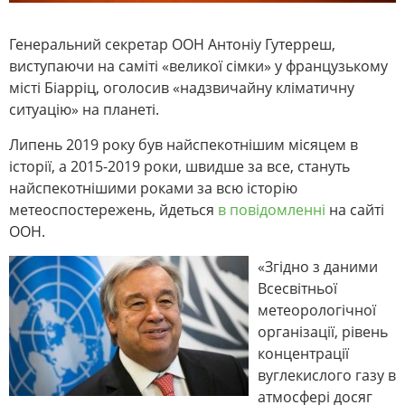
Генеральний секретар ООН Антоніу Гутерреш,
виступаючи на саміті «великої сімки» у французькому
місті Біарріц, оголосив «надзвичайну кліматичну
ситуацію» на планеті.
Липень 2019 року був найспекотнішим місяцем в
історії, а 2015-2019 роки, швидше за все, стануть
найспекотнішими роками за всю історію
метеоспостережень, йдеться
в повідомленні
на сайті
ООН.
«Згідно з даними
Всесвітньої
метеорологічної
організації, рівень
концентрації
вуглекислого газу в
атмосфері досяг