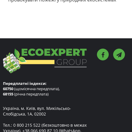
Передплатні індекси:
60750
(щомісячна передплата),
68155
(річна передплата)
Україна, м. Київ, вул. Микільсько-
Слобідська, 1А, 02002
Тел.:
0 800 215 522
(безкоштовно в межах
України),
+38 066 690 87 10
(WhatsApp,