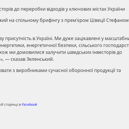
торів до переробки відходів у ключових містах України
кий на спільному брифінгу з прем'єром Швеції Стефаном
у присутність в Україні. Ми дуже зацікавлені у масштабн
енергетики, енергетичної безпеки, сільського господарств
Також ми домовилися залучити шведських інвесторів до
», — сказав Зеленський.
ювати з виробниками сучасної оборонної продукції та
й сторінці в
Facebook