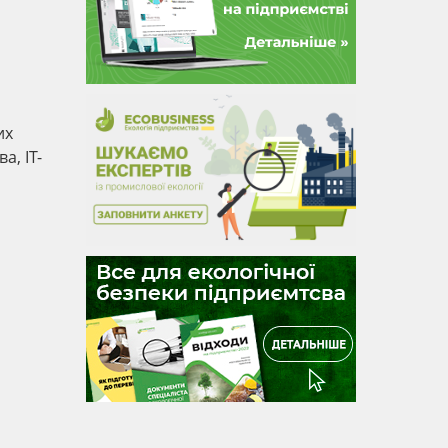
их
а, ІТ-