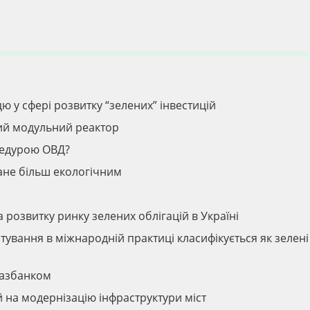
ю у сфері розвитку “зелених” інвестицій
лий модульний реактор
оцедурою ОВД?
ане більш екологічним
 розвитку ринку зелених облігацій в Україні
ування в міжнародній практиці класифікується як зелені
газбанком
 на модернізацію інфраструктури міст