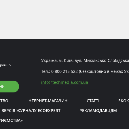
Україна, м. Київ, вул. Микільсько-Слобідська
ронної
Тел.:
0 800 215 522
(безкоштовно в межах Ук
info
@
techmedia.com.ua
НИ
СТВО
ІНТЕРНЕТ-МАГАЗИН
СТАТТІ
ЕКОК
 ВЕРСІЯ ЖУРНАЛУ ECOEXPERT
РЕКЛАМОДАВЦЯМ
РИЄМСТВА»